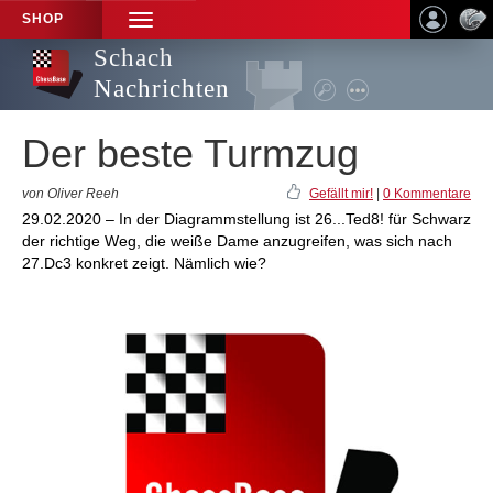
SHOP
TOGGLE
NAVIGATION
Schach
Nachrichten
Der beste Turmzug
von Oliver Reeh
Gefällt mir!
|
0 Kommentare
29.02.2020 – In der Diagrammstellung ist 26...Ted8! für Schwarz
der richtige Weg, die weiße Dame anzugreifen, was sich nach
27.Dc3 konkret zeigt. Nämlich wie?