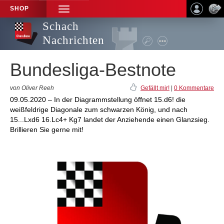
SHOP
TOGGLE
NAVIGATION
Schach
Nachrichten
Bundesliga-Bestnote
von Oliver Reeh
Gefällt mir!
|
0 Kommentare
09.05.2020 – In der Diagrammstellung öffnet 15.d6! die
weißfeldrige Diagonale zum schwarzen König, und nach
15...Lxd6 16.Lc4+ Kg7 landet der Anziehende einen Glanzsieg.
Brillieren Sie gerne mit!