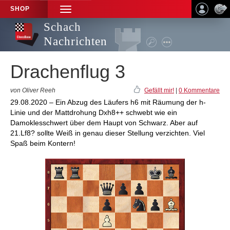
SHOP
TOGGLE
NAVIGATION
Schach
Nachrichten
Drachenflug 3
von Oliver Reeh
Gefällt mir!
|
0 Kommentare
29.08.2020 – Ein Abzug des Läufers h6 mit Räumung der h-
Linie und der Mattdrohung Dxh8++ schwebt wie ein
Damoklesschwert über dem Haupt von Schwarz. Aber auf
21.Lf8? sollte Weiß in genau dieser Stellung verzichten. Viel
Spaß beim Kontern!