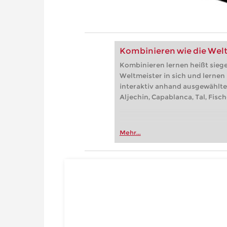
Kombinieren wie die Wel
Kombinieren lernen heißt sieg
Weltmeister in sich und lernen
interaktiv anhand ausgewählte
Aljechin, Capablanca, Tal, Fisc
Mehr...