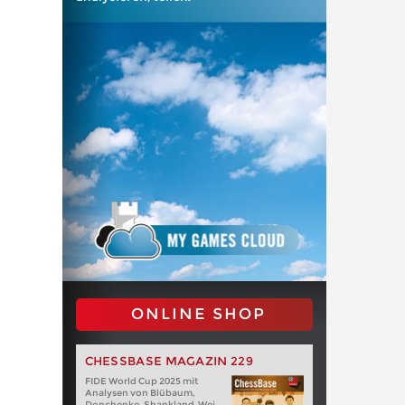
ONLINE SHOP
CHESSBASE MAGAZIN 229
FIDE World Cup 2025 mit
Analysen von Blübaum,
Donchenko, Shankland, Wei