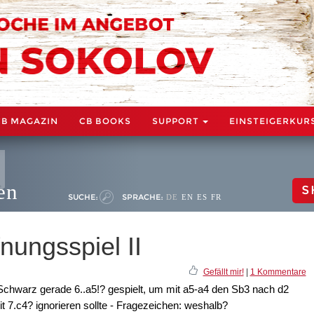
CB MAGAZIN
CB BOOKS
SUPPORT
EINSTEIGERKUR
en
S
SUCHE:
SPRACHE:
DE
EN
ES
FR
nungsspiel II
Gefällt mir!
|
1 Kommentare
Schwarz gerade 6..a5!? gespielt, um mit a5-a4 den Sb3 nach d2
t 7.c4? ignorieren sollte - Fragezeichen: weshalb?