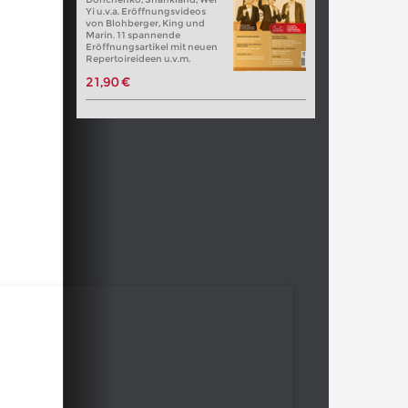
Yi u.v.a. Eröffnungsvideos
von Blohberger, King und
Marin. 11 spannende
Eröffnungsartikel mit neuen
Repertoireideen u.v.m.
21,90 €