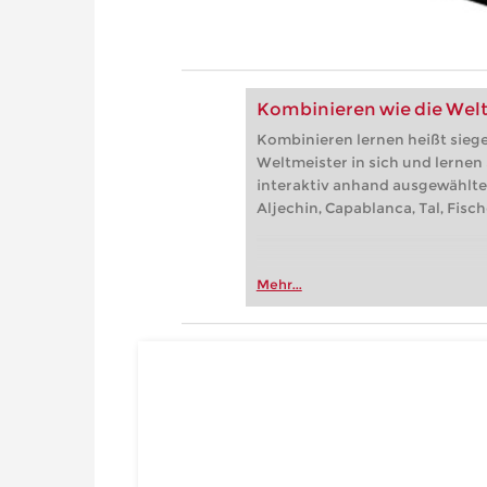
Kombinieren wie die Wel
Kombinieren lernen heißt sieg
Weltmeister in sich und lernen
interaktiv anhand ausgewählte
Aljechin, Capablanca, Tal, Fisc
Mehr...