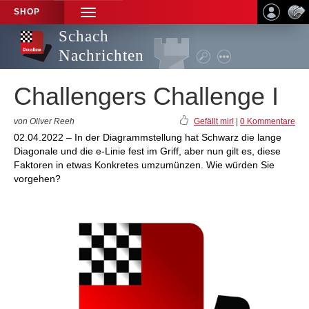
SHOP
TOGGLE
NAVIGATION
Schach
Nachrichten
Challengers Challenge I
von Oliver Reeh
Gefällt mir!
|
0 Kommentare
02.04.2022 – In der Diagrammstellung hat Schwarz die lange
Diagonale und die e-Linie fest im Griff, aber nun gilt es, diese
Faktoren in etwas Konkretes umzumünzen. Wie würden Sie
vorgehen?