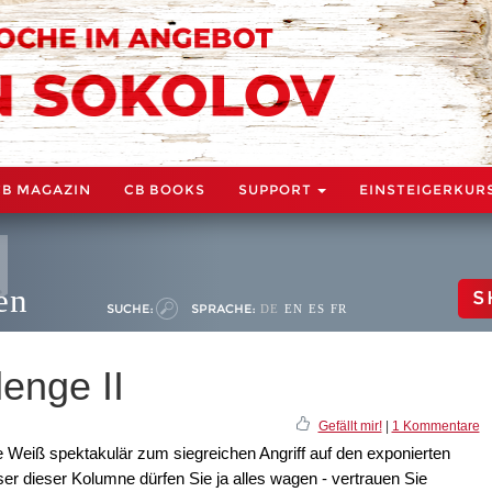
CB MAGAZIN
CB BOOKS
SUPPORT
EINSTEIGERKUR
en
S
SUCHE:
SPRACHE:
DE
EN
ES
FR
enge II
Gefällt mir!
|
1 Kommentare
e Weiß spektakulär zum siegreichen Angriff auf den exponierten
r dieser Kolumne dürfen Sie ja alles wagen - vertrauen Sie