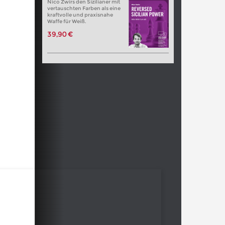
Nico Zwirs den Sizilianer mit
vertauschten Farben als eine
kraftvolle und praxisnahe
Waffe für Weiß.
39,90 €