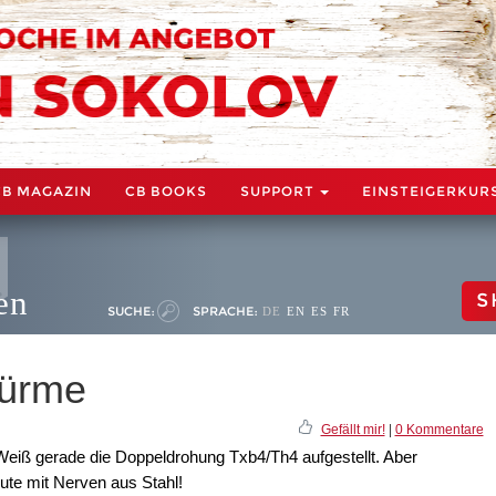
CB MAGAZIN
CB BOOKS
SUPPORT
EINSTEIGERKUR
en
S
SUCHE:
SPRACHE:
DE
EN
ES
FR
Türme
Gefällt mir!
|
0 Kommentare
Weiß gerade die Doppeldrohung Txb4/Th4 aufgestellt. Aber
ute mit Nerven aus Stahl!