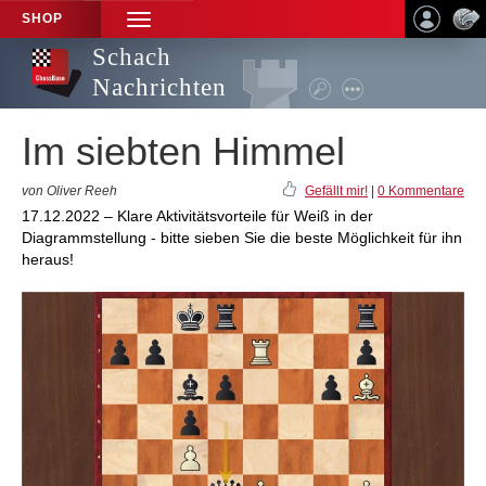
SHOP
TOGGLE
NAVIGATION
Schach
Nachrichten
Im siebten Himmel
von Oliver Reeh
Gefällt mir!
|
0 Kommentare
17.12.2022 – Klare Aktivitätsvorteile für Weiß in der
Diagrammstellung - bitte sieben Sie die beste Möglichkeit für ihn
heraus!