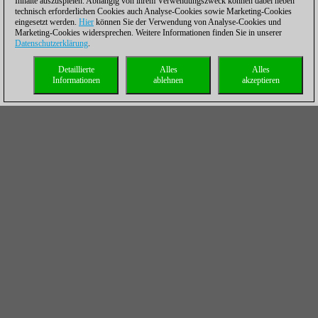
Inhalte auszuspielen. Abhängig von ihrem Verwendungszweck können dabei neben
technisch erforderlichen Cookies auch Analyse-Cookies sowie Marketing-Cookies
eingesetzt werden.
Hier
können Sie der Verwendung von Analyse-Cookies und
Marketing-Cookies widersprechen. Weitere Informationen finden Sie in unserer
Datenschutzerklärung
.
Detaillierte
Alles
Alles
Informationen
ablehnen
akzeptieren