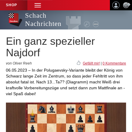
SHOP
TOGGLE
NAVIGATION
Schach
Nachrichten
Ein ganz spezieller
Najdorf
von Oliver Reeh
Gefällt mir!
|
0 Kommentare
06.05.2023 – In der Polugaevsky-Variante bleibt der König von
Schwarz lange Zeit im Zentrum, so dass jeder Fehltritt von ihm
absolut fatal ist. Nach 13...Ta7? (Diagramm) macht Weiß drei
kraftvolle Vorbereitungszüge und setzt dann zum Mattfinale an -
viel Spaß dabei!