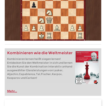
Kombinieren wie die Weltmeister
Kombinieren lernen heißt siegen lernen!
Entdecken Sie den Weltmeister in sich und lernen
Sie die Kunst der Kombination interaktiv anhand
ausgewählter Glanzleistungen von Lasker,
Aljechin, Capablanca, Tal, Fischer, Karpov,
Kasparov und Carlsen!
Mehr...