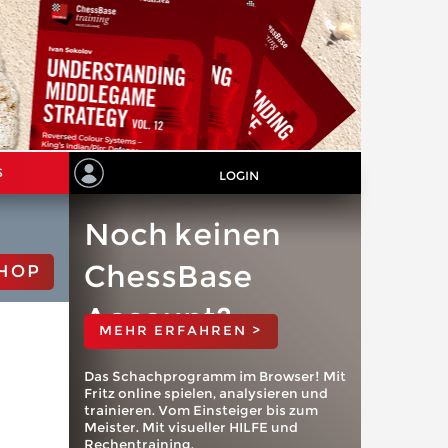
S
LOGIN
Noch keinen
ChessBase
HOP
Account?
MEHR ERFAHREN >
Das Schachprogramm im Browser! Mit
Fritz online spielen, analysieren und
trainieren. Vom Einsteiger bis zum
Meister. Mit visueller HILFE und
Rechentraining.