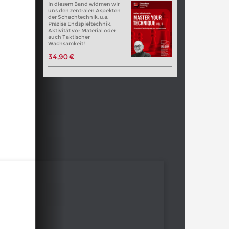
In diesem Band widmen wir
uns den zentralen Aspekten
der Schachtechnik. u.a.
Präzise Endspieltechnik,
Aktivität vor Material oder
auch Taktischer
Wachsamkeit!
34,90 €