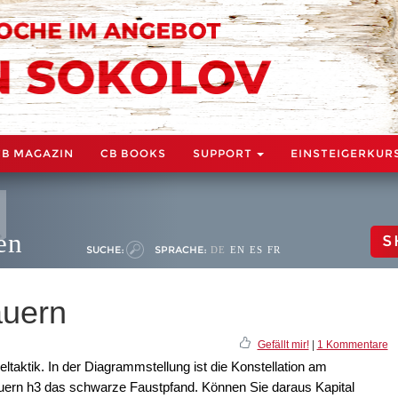
CB MAGAZIN
CB BOOKS
SUPPORT
EINSTEIGERKUR
en
S
SUCHE:
SPRACHE:
DE
EN
ES
FR
auern
Gefällt mir!
|
1 Kommentare
taktik. In der Diagrammstellung ist die Konstellation am
auern h3 das schwarze Faustpfand. Können Sie daraus Kapital