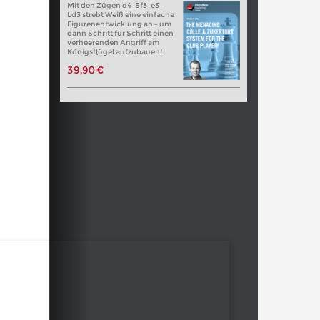
Mit den Zügen d4–Sf3–e3–
Ld3 strebt Weiß eine einfache
Figurenentwicklung an – um
dann Schritt für Schritt einen
verheerenden Angriff am
Königsflügel aufzubauen!
39,90 €