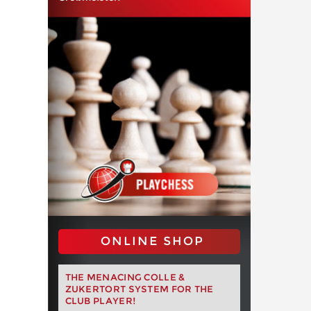
ONLINE SHOP
THE MENACING COLLE &
ZUKERTORT SYSTEM FOR THE
CLUB PLAYER!