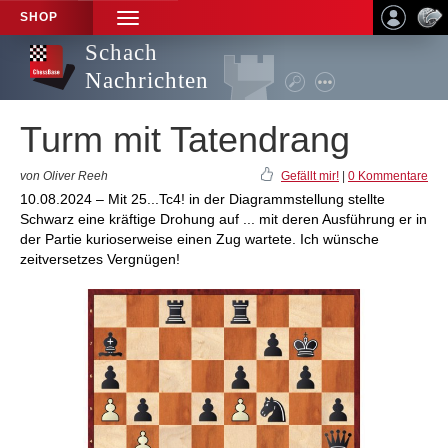
SHOP
TOGGLE
NAVIGATION
Schach
Nachrichten
Turm mit Tatendrang
von Oliver Reeh
Gefällt mir!
|
0 Kommentare
10.08.2024 – Mit 25...Tc4! in der Diagrammstellung stellte
Schwarz eine kräftige Drohung auf ... mit deren Ausführung er in
der Partie kurioserweise einen Zug wartete. Ich wünsche
zeitversetzes Vergnügen!