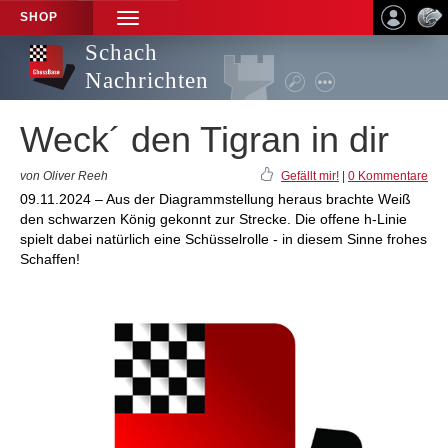
SHOP
TOGGLE
NAVIGATION
Schach
Nachrichten
Weck´ den Tigran in dir
von Oliver Reeh
Gefällt mir!
|
0 Kommentare
09.11.2024 – Aus der Diagrammstellung heraus brachte Weiß
den schwarzen König gekonnt zur Strecke. Die offene h-Linie
spielt dabei natürlich eine Schüsselrolle - in diesem Sinne frohes
Schaffen!