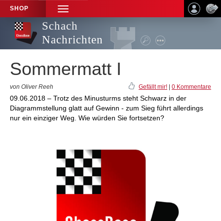
SHOP
TOGGLE
NAVIGATION
Schach
Nachrichten
Sommermatt I
von Oliver Reeh
Gefällt mir!
|
0 Kommentare
09.06.2018 – Trotz des Minusturms steht Schwarz in der
Diagrammstellung glatt auf Gewinn - zum Sieg führt allerdings
nur ein einziger Weg. Wie würden Sie fortsetzen?