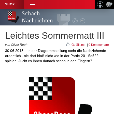
SHOP
TOGGLE
NAVIGATION
Schach
Nachrichten
Leichtes Sommermatt III
von Oliver Reeh
Gefällt mir!
|
0 Kommentare
30.06.2018 – In der Diagrammstellung steht die Nachziehende
ordentlich - sie darf bloß nicht wie in der Partie 20...Se5??
spielen. Juckt es Ihnen danach schon in den Fingern?