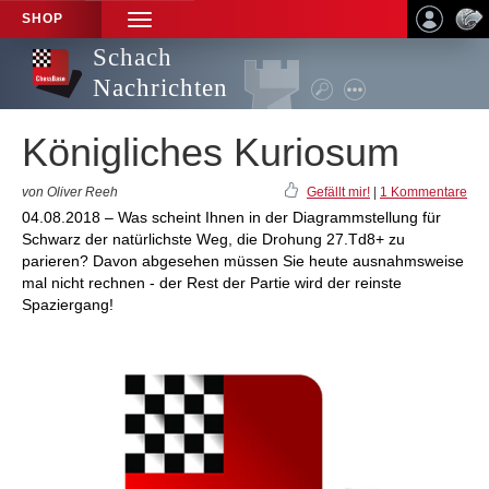
SHOP
TOGGLE
NAVIGATION
Schach
Nachrichten
Königliches Kuriosum
von Oliver Reeh
Gefällt mir!
|
1 Kommentare
04.08.2018 – Was scheint Ihnen in der Diagrammstellung für
Schwarz der natürlichste Weg, die Drohung 27.Td8+ zu
parieren? Davon abgesehen müssen Sie heute ausnahmsweise
mal nicht rechnen - der Rest der Partie wird der reinste
Spaziergang!