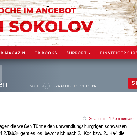
CB MAGAZIN
CB BOOKS
SUPPORT
EINSTEIGERKUR
en
S
SUCHE:
SPRACHE:
DE
EN
ES
FR
Gefällt mir!
|
1 Kommentare
hlagen die weißen Türme den umwandlungshungrigen schwarzen
 2.Tab3+ geht es los, bevor sich nach 2...Kc4 bzw. 2...Ka4 die