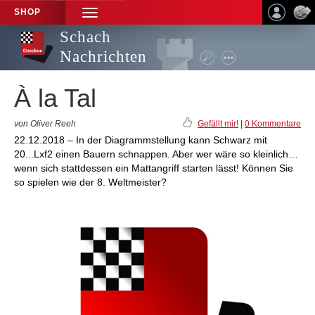
SHOP
TOGGLE
NAVIGATION
Schach
Nachrichten
À la Tal
von Oliver Reeh
Gefällt mir!
|
0 Kommentare
22.12.2018 – In der Diagrammstellung kann Schwarz mit
20...Lxf2 einen Bauern schnappen. Aber wer wäre so kleinlich…
wenn sich stattdessen ein Mattangriff starten lässt! Können Sie
so spielen wie der 8. Weltmeister?