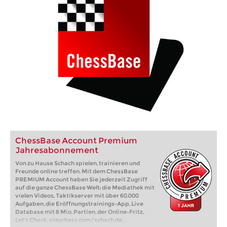
ChessBase Account Premium
Jahresabonnement
Von zu Hause Schach spielen, trainieren und
Freunde online treffen. Mit dem ChessBase
PREMIUM Account haben Sie jederzeit Zugriff
auf die ganze ChessBase Welt: die Mediathek mit
vielen Videos, Taktikserver mit über 60.000
Aufgaben, die Eröffnungstrainings-App, Live
Database mit 8 Mio. Partien, der Online-Fritz,
Let's Check, playchess.com/schach.de, ...