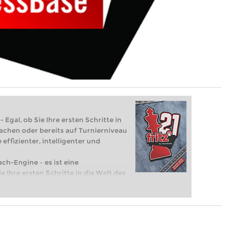
 Egal, ob Sie Ihre ersten Schritte in
achen oder bereits auf Turnierniveau
 effizienter, intelligenter und
ach-Engine – es ist eine
e Ihre ersten Schritte in die Welt des
eits auf Turnierniveau spielen: Mit
 intelligenter und individueller als je