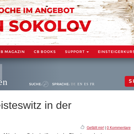
CB MAGAZIN
CB BOOKS
SUPPORT
EINSTEIGERKUR
en
S
SUCHE:
SPRACHE:
DE
EN
ES
FR
isteswitz in der
Gefällt mir!
|
0 Kommentare