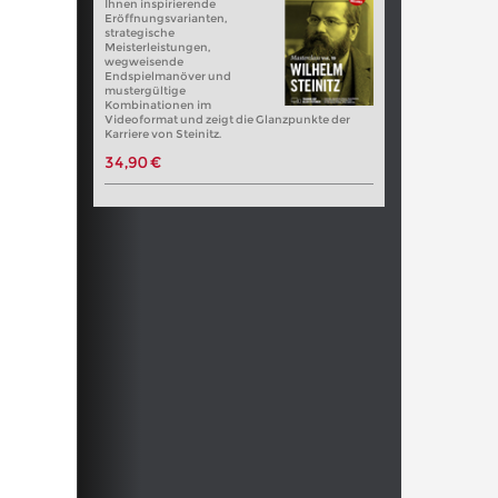
Ihnen inspirierende
Eröffnungsvarianten,
strategische
Meisterleistungen,
wegweisende
Endspielmanöver und
mustergültige
Kombinationen im
Videoformat und zeigt die Glanzpunkte der
Karriere von Steinitz.
34,90 €