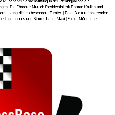
ie Münchener Schachstiftung in der Pfennigparade ein
ngen. Die Förderer Munich Residential mit Roman Krulich und
terstützung dieses besondere Turnier. | Foto: Die triumphierenden
 Eberling Laurens und Simmelbauer Maxi (Fotos: Münchener