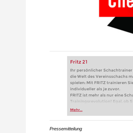
Fritz 21
Ihr persönlicher Schachtrainer -
die Welt des Vereinsschachs m
spielen: Mit FRITZ trainieren Sie
individueller als je zuvor.
FRITZ ist mehr als nur eine Sch
Trainingsrevolution! Egal, ob Si
Vereinsschachs machen oder ber
Mehr...
FRITZ trainieren Sie effizienter,
zuvor.
Pressemitteilung