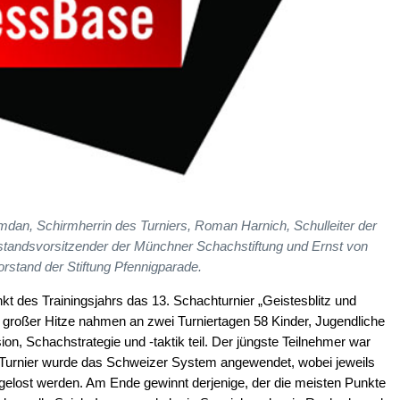
Hamdan, Schirmherrin des Turniers, Roman Harnich, Schulleiter der
standsvorsitzender der Münchner Schachstiftung und Ernst von
rstand der Stiftung Pfennigparade.
t des Trainingsjahrs das 13. Schachturnier „Geistesblitz und
tz großer Hitze nahmen an zwei Turniertagen 58 Kinder, Jugendliche
n, Schachstrategie und -taktik teil. Der jüngste Teilnehmer war
 Turnier wurde das Schweizer System angewendet, wobei jeweils
gelost werden. Am Ende gewinnt derjenige, der die meisten Punkte