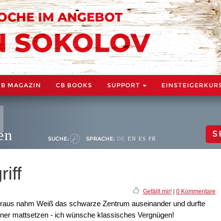
CB MAGAZIN
CB BOOKS
SUPPORT
EINSTEIGERKUR
en
S
SUCHE:
SPRACHE:
DE
EN
ES
FR
iff
Gefällt mir!
|
0 Kommentare
eraus nahm Weiß das schwarze Zentrum auseinander und durfte
ner mattsetzen - ich wünsche klassisches Vergnügen!