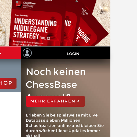
S
LOGIN
Noch keinen
ChessBase
HOP
Account?
MEHR ERFAHREN >
Erleben Sie beispielsweise mit Live
Database sieben Millionen
Schachpartien online und bleiben Sie
durch wöchentliche Updates immer
aktuell.