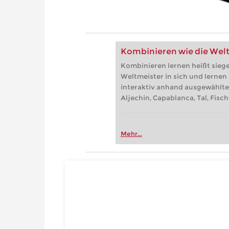
Kombinieren wie die Wel
Kombinieren lernen heißt sieg
Weltmeister in sich und lernen
interaktiv anhand ausgewählte
Aljechin, Capablanca, Tal, Fisc
Mehr...