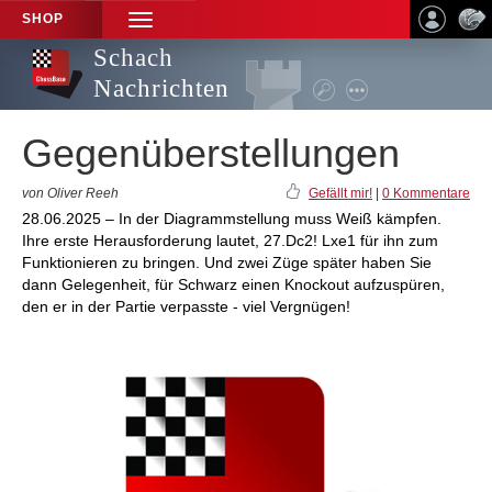
SHOP
TOGGLE
NAVIGATION
Schach
Nachrichten
Gegenüberstellungen
von Oliver Reeh
Gefällt mir!
|
0 Kommentare
28.06.2025 – In der Diagrammstellung muss Weiß kämpfen.
Ihre erste Herausforderung lautet, 27.Dc2! Lxe1 für ihn zum
Funktionieren zu bringen. Und zwei Züge später haben Sie
dann Gelegenheit, für Schwarz einen Knockout aufzuspüren,
den er in der Partie verpasste - viel Vergnügen!