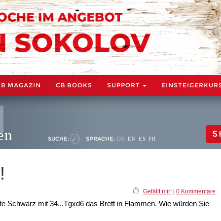
CB MAGAZIN
CB BOOKS
SUPPORT
EINSTEIGERKUR
en
S
SUCHE:
SPRACHE:
DE
EN
ES
FR
!
Gefällt mir!
|
0 Kommentare
te Schwarz mit 34...Tgxd6 das Brett in Flammen. Wie würden Sie