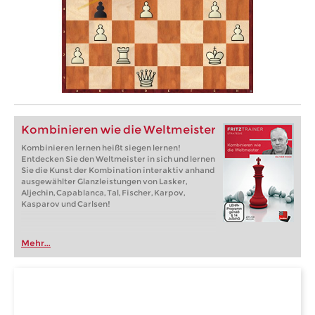
Kombinieren wie die Weltmeister
Kombinieren lernen heißt siegen lernen!
Entdecken Sie den Weltmeister in sich und lernen
Sie die Kunst der Kombination interaktiv anhand
ausgewählter Glanzleistungen von Lasker,
Aljechin, Capablanca, Tal, Fischer, Karpov,
Kasparov und Carlsen!
Mehr...