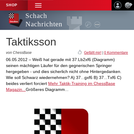
SHOP
TOGGLE
NAVIGATION
Schach
Nachrichten
Taktiksson
von ChessBase
Gefällt mir!
|
0 Kommentare
06.05.2012 – Weiß hat gerade mit 37.Lb2xf6 (Diagramm)
seinen mächtigen Läufer für den gegnerischen Springer
hergegeben - und dies sicherlich nicht ohne Hintergedanken.
Wie soll Schwarz wiedernehmen? A) 37...gxf6 B) 37...Txf6 C)
beides verliert forciert
Mehr Taktik-Training im ChessBase
Magazin...
Größeres Diagramm...