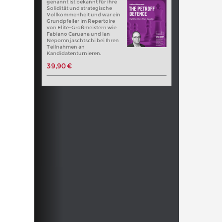
genannt ist bekannt für ihre
Solidität und strategische
Vollkommenheit und war ein
Grundpfeiler im Repertoire
von Elite-Großmeistern wie
Fabiano Caruana und Ian
Nepomnjaschtschi bei Ihren
Teilnahmen an
Kandidatenturnieren.
39,90 €