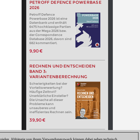
PETROFF DEFENCE POWERBASE
2026
Petroff Defence
Powerbase 2026 ist eine
Datenbank und enthält
6475 hochklassige Partien
aus der Mega 2026 bzw.
der Correspondence
Database 2026, davon sind
682 kommentiert.
9,90 €
RECHNEN UND ENTSCHEIDEN
BAND 3:
VARIANTENBERECHNUNG
Schwierigkeiten bei der
Vorteilsverwertung?
Häufige Zeitnot?
Unerklärliche Einsteller?
Die Ursache all dieser
Probleme kann
unsauberes und
ineffizientes Rechnen sein.
39,90 €
zuspielen. Abhängig von ihrem Verwendungszweck können dabei neben technisch