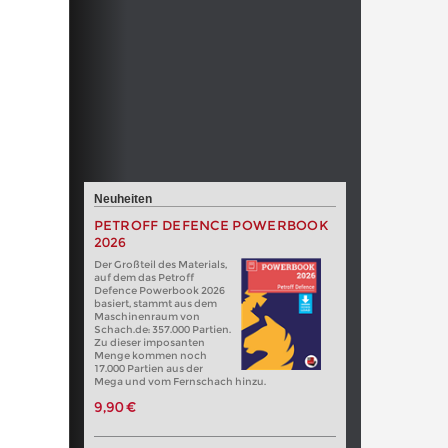
Neuheiten
PETROFF DEFENCE POWERBOOK
2026
Der Großteil des Materials,
auf dem das Petroff
Defence Powerbook 2026
basiert, stammt aus dem
Maschinenraum von
Schach.de: 357.000 Partien.
Zu dieser imposanten
Menge kommen noch
17.000 Partien aus der
Mega und vom Fernschach hinzu.
9,90 €