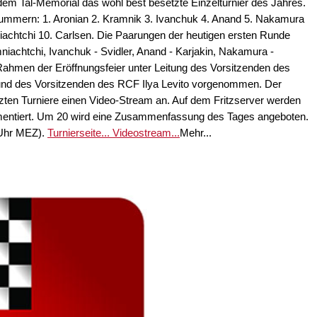
dem Tal-Memorial das wohl best besetzte Einzelturnier des Jahres.
rtnummern: 1. Aronian 2. Kramnik 3. Ivanchuk 4. Anand 5. Nakamura
niachtchi 10. Carlsen. Die Paarungen der heutigen ersten Runde
niachtchi, Ivanchuk - Svidler, Anand - Karjakin, Nakamura -
ahmen der Eröffnungsfeier unter Leitung des Vorsitzenden des
und des Vorsitzenden des RCF Ilya Levito vorgenommen. Der
tzten Turniere einen Video-Stream an. Auf dem Fritzserver werden
mmentiert. Um 20 wird eine Zusammenfassung des Tages angeboten.
 Uhr MEZ).
Turnierseite...
Videostream...
Mehr...