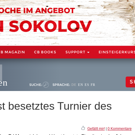
CB MAGAZIN
CB BOOKS
SUPPORT
EINSTEIGERKUR
en
S
SUCHE:
SPRACHE:
DE
EN
ES
FR
t besetztes Turnier des
Gefällt mir!
|
0 Kommentare