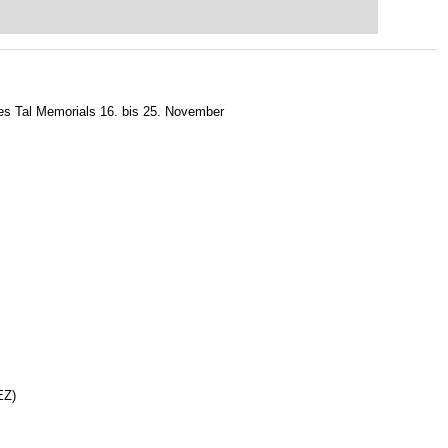
eits auf Turnierniveau spielen: Mit
 intelligenter und individueller als je
s Tal Memorials 16. bis 25. November
EZ)