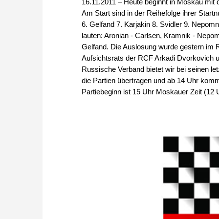
16.11.2011 – Heute beginnt in Moskau mit 
Am Start sind in der Reihefolge ihrer Sta
6. Gelfand 7. Karjakin 8. Svidler 9. Nepom
lauten: Aronian - Carlsen, Kramnik - Nepom
Gelfand. Die Auslosung wurde gestern im R
Aufsichtsrats der RCF Arkadi Dvorkovich 
Russische Verband bietet wir bei seinen le
die Partien übertragen und ab 14 Uhr ko
Partiebeginn ist 15 Uhr Moskauer Zeit (12