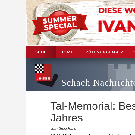
HOME
ERÖFFNUNGEN A-Z
SHOP
Schach Nachricht
Tal-Memorial: Bes
Jahres
von ChessBase