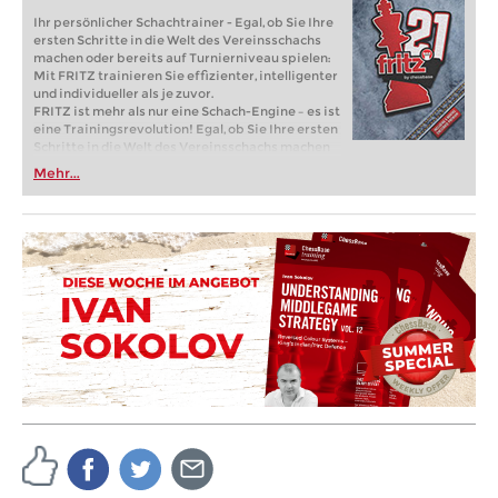
Ihr persönlicher Schachtrainer - Egal, ob Sie Ihre
ersten Schritte in die Welt des Vereinsschachs
machen oder bereits auf Turnierniveau spielen:
Mit FRITZ trainieren Sie effizienter, intelligenter
und individueller als je zuvor.
FRITZ ist mehr als nur eine Schach-Engine – es ist
eine Trainingsrevolution! Egal, ob Sie Ihre ersten
Schritte in die Welt des Vereinsschachs machen
oder bereits auf Turnierniveau spielen: Mit
Mehr...
FRITZ trainieren Sie effizienter, intelligenter und
individueller als je zuvor.