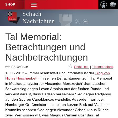
SHOP
TOGGLE
NAVIGATION
Schach
Nachrichten
Tal Memorial:
Betrachtungen und
Nachbetrachtungen
von ChessBase
Gefällt mir!
|
0 Kommentare
15.06.2012 – Immer lesenswert und informativ ist der
Blog von
Niclas Huschenbeth
. In seinen Betrachtungen zum Tal Memorial
in Moskau analysiert er Alexander Morozevich' dramatischen
Schwarzsieg gegen Levon Aronian aus der fünften Runde und
verweist darauf, dass Carlsen bei seinem Sieg gegen Radjabov
auf den Spuren Capablancas wandelte. Außerdem wirft der
Hamburger Großmeister noch einen kurzen Blick auf Vladimir
Kramniks schönen Sieg gegen Alexander Grischuk aus Runde
zwei. Wer wissen will, was Magnus Carlsen über das Tal