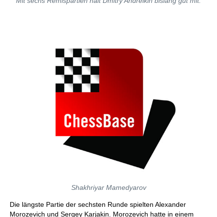
Mit sechs Remispartien hält Dmitry Andreikin bislang gut mit.
Shakhriyar Mamedyarov
Die längste Partie der sechsten Runde spielten Alexander
Morozevich und Sergey Karjakin. Morozevich hatte in einem