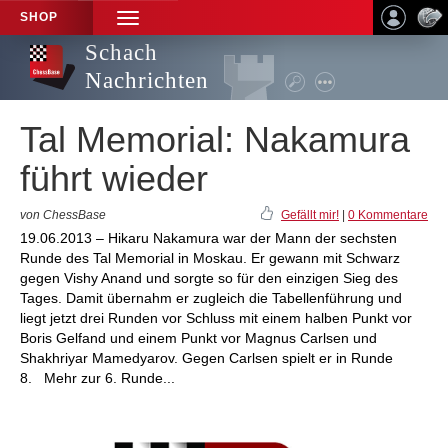
SHOP
TOGGLE
NAVIGATION
Schach
Nachrichten
Tal Memorial: Nakamura
führt wieder
von ChessBase
Gefällt mir!
|
0 Kommentare
19.06.2013 – Hikaru Nakamura war der Mann der sechsten
Runde des Tal Memorial in Moskau. Er gewann mit Schwarz
gegen Vishy Anand und sorgte so für den einzigen Sieg des
Tages. Damit übernahm er zugleich die Tabellenführung und
liegt jetzt drei Runden vor Schluss mit einem halben Punkt vor
Boris Gelfand und einem Punkt vor Magnus Carlsen und
Shakhriyar Mamedyarov. Gegen Carlsen spielt er in Runde
8. Mehr zur 6. Runde...