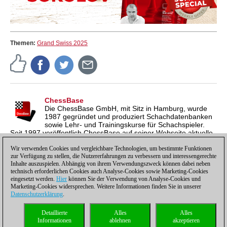
Themen:
Grand Swiss 2025
ChessBase
Die ChessBase GmbH, mit Sitz in Hamburg, wurde
1987 gegründet und produziert Schachdatenbanken
sowie Lehr- und Trainingskurse für Schachspieler.
Seit 1997 veröffentlich ChessBase auf seiner Webseite aktuelle
Nachrichten aus der Schachwelt. ChessBase News erscheint
inzwischen in vier Sprachen und gilt weltweit als wichtigste
Wir verwenden Cookies und vergleichbare Technologien, um bestimmte Funktionen
zur Verfügung zu stellen, die Nutzererfahrungen zu verbessern und interessengerechte
Schachnachrichtenseite.
Inhalte auszuspielen. Abhängig von ihrem Verwendungszweck können dabei neben
technisch erforderlichen Cookies auch Analyse-Cookies sowie Marketing-Cookies
eingesetzt werden.
Hier
können Sie der Verwendung von Analyse-Cookies und
Marketing-Cookies widersprechen. Weitere Informationen finden Sie in unserer
Datenschutzerklärung
.
Datenschutzhinweis
|
Impressum
|
Kontakt
|
Cookies Management
|
Lizenzen
|
Detaillierte
Alles
Alles
Compliance Hotline
|
Home
Informationen
ablehnen
akzeptieren
© 2017 ChessBase GmbH | Osterbekstraße 90a | 22083 Hamburg | Deutschland