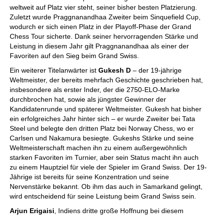
weltweit auf Platz vier steht, seiner bisher besten Platzierung.
Zuletzt wurde Praggnanandhaa Zweiter beim Sinquefield Cup,
wodurch er sich einen Platz in der Playoff-Phase der Grand
Chess Tour sicherte. Dank seiner hervorragenden Stärke und
Leistung in diesem Jahr gilt Praggnanandhaa als einer der
Favoriten auf den Sieg beim Grand Swiss.
Ein weiterer Titelanwärter ist
Gukesh D
– der 19-jährige
Weltmeister, der bereits mehrfach Geschichte geschrieben hat,
insbesondere als erster Inder, der die 2750-ELO-Marke
durchbrochen hat, sowie als jüngster Gewinner der
Kandidatenrunde und späterer Weltmeister. Gukesh hat bisher
ein erfolgreiches Jahr hinter sich – er wurde Zweiter bei Tata
Steel und belegte den dritten Platz bei Norway Chess, wo er
Carlsen und Nakamura besiegte. Gukeshs Stärke und seine
Weltmeisterschaft machen ihn zu einem außergewöhnlich
starken Favoriten im Turnier, aber sein Status macht ihn auch
zu einem Hauptziel für viele der Spieler im Grand Swiss. Der 19-
Jährige ist bereits für seine Konzentration und seine
Nervenstärke bekannt. Ob ihm das auch in Samarkand gelingt,
wird entscheidend für seine Leistung beim Grand Swiss sein.
Arjun Erigaisi
, Indiens dritte große Hoffnung bei diesem