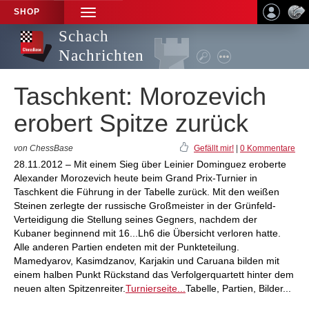
SHOP
TOGGLE
NAVIGATION
Schach
Nachrichten
Taschkent: Morozevich
erobert Spitze zurück
von ChessBase
Gefällt mir!
|
0 Kommentare
28.11.2012 – Mit einem Sieg über Leinier Dominguez eroberte
Alexander Morozevich heute beim Grand Prix-Turnier in
Taschkent die Führung in der Tabelle zurück. Mit den weißen
Steinen zerlegte der russische Großmeister in der Grünfeld-
Verteidigung die Stellung seines Gegners, nachdem der
Kubaner beginnend mit 16...Lh6 die Übersicht verloren hatte.
Alle anderen Partien endeten mit der Punkteteilung.
Mamedyarov, Kasimdzanov, Karjakin und Caruana bilden mit
einem halben Punkt Rückstand das Verfolgerquartett hinter dem
neuen alten Spitzenreiter.
Turnierseite...
Tabelle, Partien, Bilder...