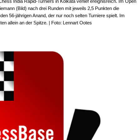
hess India Rapid-Turniers in Kolkata verlief ereignisreich. Im Open
emann (Bild) nach drei Runden mit jeweils 2,5 Punkten die
den 56-jährigen Anand, der nur noch selten Turniere spielt. Im
ten allein an der Spitze. | Foto: Lennart Ootes