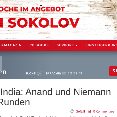
CB MAGAZIN
CB BOOKS
SUPPORT
EINSTEIGERKUR
en
S
SUCHE:
SPRACHE:
DE
EN
ES
FR
 India: Anand und Niemann
 Runden
Gefällt mir!
|
0 Kommentare