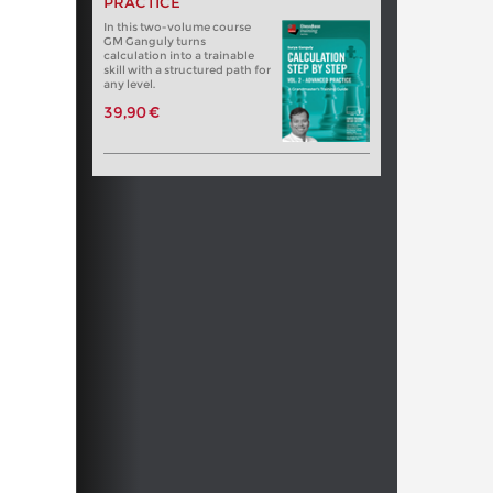
PRACTICE
In this two-volume course
GM Ganguly turns
calculation into a trainable
skill with a structured path for
any level.
39,90 €