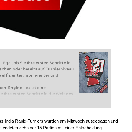
 Egal, ob Sie Ihre ersten Schritte in
achen oder bereits auf Turnierniveau
 effizienter, intelligenter und
ach-Engine – es ist eine
e Ihre ersten Schritte in die Welt des
eits auf Turnierniveau spielen: Mit
 intelligenter und individueller als je
ess India Rapid-Turniers wurden am Mittwoch ausgetragen und
en endeten zehn der 15 Partien mit einer Entscheidung.