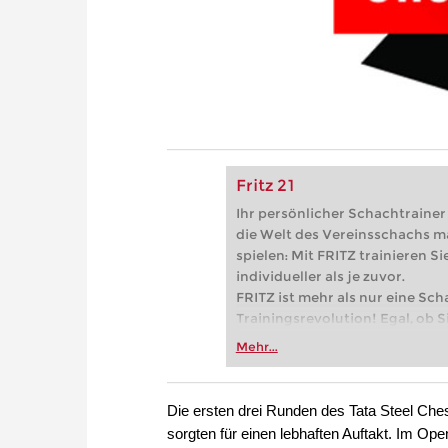
Fritz 21
Ihr persönlicher Schachtrainer -
die Welt des Vereinsschachs m
spielen: Mit FRITZ trainieren Sie
individueller als je zuvor.
FRITZ ist mehr als nur eine Sch
Trainingsrevolution! Egal, ob Si
Vereinsschachs machen oder ber
Mehr...
FRITZ trainieren Sie effizienter,
zuvor.
Die ersten drei Runden des Tata Steel Ch
sorgten für einen lebhaften Auftakt. Im Op