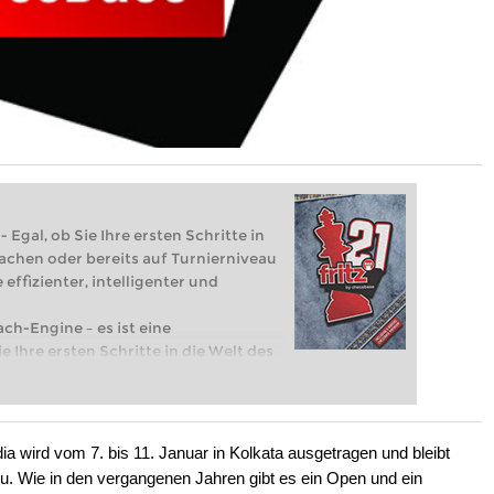
 Egal, ob Sie Ihre ersten Schritte in
achen oder bereits auf Turnierniveau
 effizienter, intelligenter und
ach-Engine – es ist eine
e Ihre ersten Schritte in die Welt des
eits auf Turnierniveau spielen: Mit
 intelligenter und individueller als je
ia wird vom 7. bis 11. Januar in Kolkata ausgetragen und bleibt
eu. Wie in den vergangenen Jahren gibt es ein Open und ein