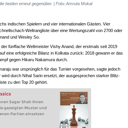
die beiden erneut gegenüber. | Foto: Amruta Mokal
chs indischen Spielern und vier internationalen Gästen. Vier
Schnellschach-Weltrangliste über eine Wertungszahl von 2700 oder
 Anand und Wesley So.
 der fünffache Weltmeister Vishy Anand, der erstmals seit 2019
t auf eine erfolgreiche Bilanz in Kolkata zurück: 2018 gewann er das
chkampf gegen Hikaru Nakamura durch.
aju war ursprünglich für das Turnier vorgesehen, sagte jedoch
 wird durch Nihal Sarin ersetzt, der ausgesprochen starker Blitz-
gliste zu den Top 20 gehört.
ssics
Ihnen Sagar Shah Ihnen
die gezeigten Muster und
genen Partien einsetzen