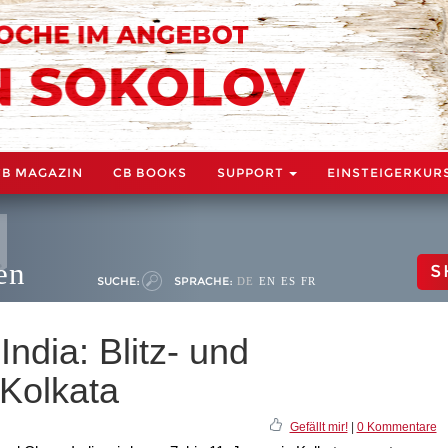
CB MAGAZIN
CB BOOKS
SUPPORT
EINSTEIGERKUR
en
S
SUCHE:
SPRACHE:
DE
EN
ES
FR
ndia: Blitz- und
 Kolkata
Gefällt mir!
|
0 Kommentare