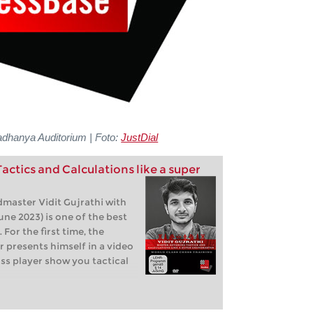
dhanya Auditorium | Foto:
JustDial
ctics and Calculations like a super
master Vidit Gujrathi with
une 2023) is one of the best
 For the first time, the
 presents himself in a video
ass player show you tactical