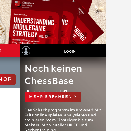
S
LOGIN
Noch keinen
ChessBase
HOP
Account?
MEHR ERFAHREN >
Das Schachprogramm im Browser! Mit
Fritz online spielen, analysieren und
trainieren. Vom Einsteiger bis zum
Meister. Mit visueller HILFE und
Rechentraining.