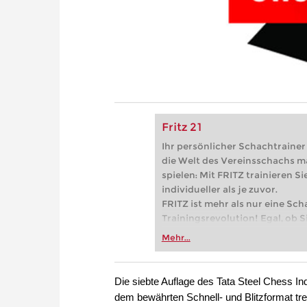
Fritz 21
Ihr persönlicher Schachtrainer -
die Welt des Vereinsschachs m
spielen: Mit FRITZ trainieren Sie
individueller als je zuvor.
FRITZ ist mehr als nur eine Sch
Trainingsrevolution! Egal, ob Si
Vereinsschachs machen oder ber
Mehr...
FRITZ trainieren Sie effizienter,
zuvor.
Die siebte Auflage des Tata Steel Chess Ind
dem bewährten Schnell- und Blitzformat tr