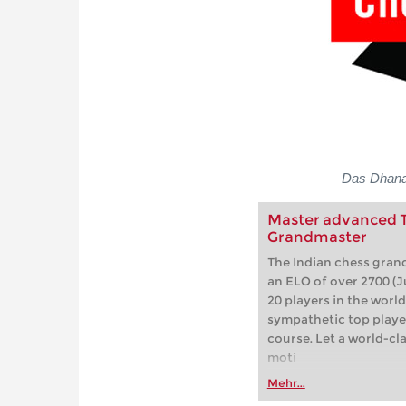
Das Dhana
Master advanced Ta
Grandmaster
The Indian chess grand
an ELO of over 2700 (J
20 players in the world.
sympathetic top player
course. Let a world-cl
moti
Mehr...