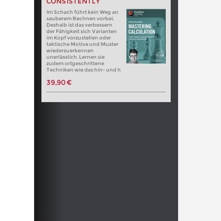
CONSISTENTLY
Im Schach führt kein Weg an
sauberem Rechnen vorbei.
Deshalb ist das verbessern
der Fähigkeit sich Varianten
im Kopf vorzustellen oder
taktische Motive und Muster
wiederzuerkennen
unerlässlich. Lernen sie
zudem ortgeschrittene
Techniken wie das hin- und h
39,90 €