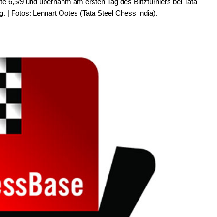
e 6,5/9 und übernahm am ersten Tag des Blitzturniers bei Tata
g. | Fotos: Lennart Ootes (Tata Steel Chess India).