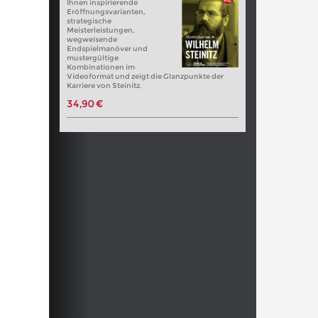
Ihnen inspirierende
Eröffnungsvarianten,
strategische
Meisterleistungen,
wegweisende
Endspielmanöver und
mustergültige
Kombinationen im
Videoformat und zeigt die Glanzpunkte der
Karriere von Steinitz.
34,90 €