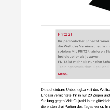
Fritz 21
Ihr persönlicher Schachtrainer -
die Welt des Vereinsschachs m
spielen: Mit FRITZ trainieren Sie
individueller als je zuvor.
FRITZ ist mehr als nur eine Sch
Trainingsrevolution! Egal, ob Si
Vereinsschachs machen oder ber
Mehr...
FRITZ trainieren Sie effizienter,
zuvor.
Die scheinbare Unbesiegbarkeit des Weltran
Erigaisi vernichtete ihn in nur 20 Zügen un
Stellung gegen Vidit Gujrathi in ein glück
die ersten drei Partien des Tages verlor. I