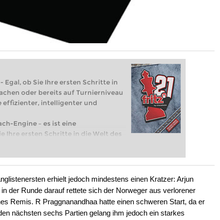
 Egal, ob Sie Ihre ersten Schritte in
achen oder bereits auf Turnierniveau
 effizienter, intelligenter und
ach-Engine – es ist eine
e Ihre ersten Schritte in die Welt des
eits auf Turnierniveau spielen: Mit
 intelligenter und individueller als je
glistenersten erhielt jedoch mindestens einen Kratzer: Arjun
d in der Runde darauf rettete sich der Norweger aus verlorener
liches Remis. R Praggnanandhaa hatte einen schweren Start, da er
n den nächsten sechs Partien gelang ihm jedoch ein starkes