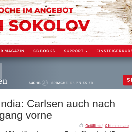
CB MAGAZIN
CB BOOKS
SUPPORT
EINSTEIGERKUR
en
S
SUCHE:
SPRACHE:
DE
EN
ES
FR
India: Carlsen auch nach
hgang vorne
Gefällt mir!
|
0 Kommentare