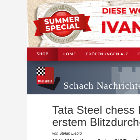
HOME
ERÖFFNUNGEN A-Z
SHOP
Schach Nachricht
Tata Steel chess 
erstem Blitzdurc
von Stefan Liebig