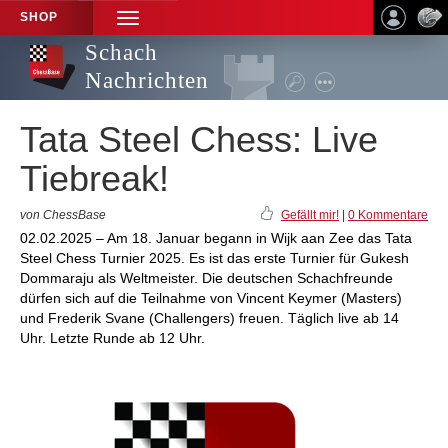
SHOP
TOGGLE
NAVIGATION
Schach
Nachrichten
Tata Steel Chess: Live
Tiebreak!
von ChessBase
Gefällt mir!
|
0 Kommentare
02.02.2025 – Am 18. Januar begann in Wijk aan Zee das Tata
Steel Chess Turnier 2025. Es ist das erste Turnier für Gukesh
Dommaraju als Weltmeister. Die deutschen Schachfreunde
dürfen sich auf die Teilnahme von Vincent Keymer (Masters)
und Frederik Svane (Challengers) freuen. Täglich live ab 14
Uhr. Letzte Runde ab 12 Uhr.