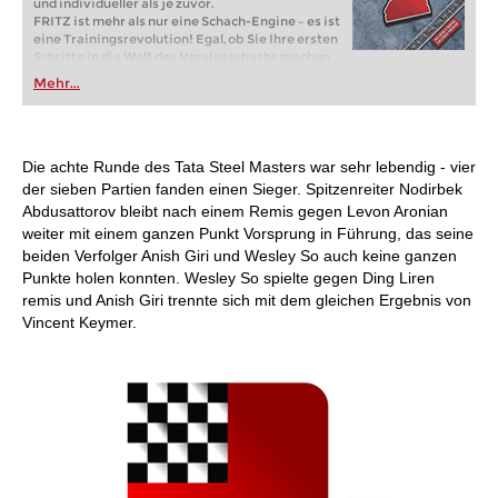
und individueller als je zuvor.
FRITZ ist mehr als nur eine Schach-Engine – es ist
eine Trainingsrevolution! Egal, ob Sie Ihre ersten
Schritte in die Welt des Vereinsschachs machen
oder bereits auf Turnierniveau spielen: Mit
Mehr...
FRITZ trainieren Sie effizienter, intelligenter und
individueller als je zuvor.
Die achte Runde des Tata Steel Masters war sehr lebendig - vier
der sieben Partien fanden einen Sieger. Spitzenreiter Nodirbek
Abdusattorov bleibt nach einem Remis gegen Levon Aronian
weiter mit einem ganzen Punkt Vorsprung in Führung, das seine
beiden Verfolger Anish Giri und Wesley So auch keine ganzen
Punkte holen konnten. Wesley So spielte gegen Ding Liren
remis und Anish Giri trennte sich mit dem gleichen Ergebnis von
Vincent Keymer.