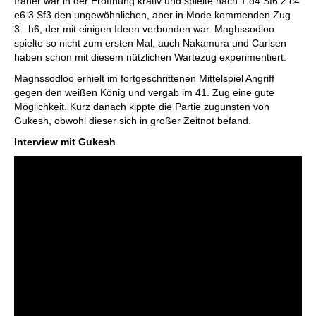
Iraner war in der Eröffnung krativ und spielte nach 1.d4 Sf6 2.c4
e6 3.Sf3 den ungewöhnlichen, aber in Mode kommenden Zug
3...h6, der mit einigen Ideen verbunden war. Maghssodloo
spielte so nicht zum ersten Mal, auch Nakamura und Carlsen
haben schon mit diesem nützlichen Wartezug experimentiert.
Maghssodloo erhielt im fortgeschrittenen Mittelspiel Angriff
gegen den weißen König und vergab im 41. Zug eine gute
Möglichkeit. Kurz danach kippte die Partie zugunsten von
Gukesh, obwohl dieser sich in großer Zeitnot befand.
Interview mit Gukesh