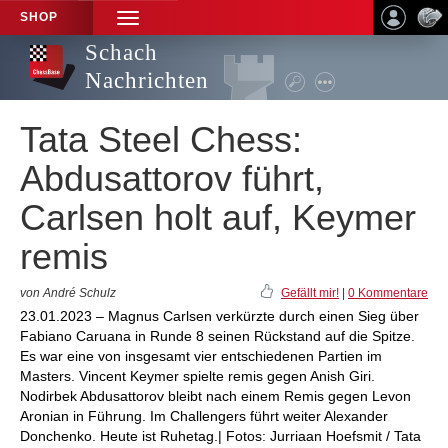
SHOP
TOGGLE
NAVIGATION
Schach
Nachrichten
Tata Steel Chess:
Abdusattorov führt,
Carlsen holt auf, Keymer
remis
von André Schulz
Gefällt mir!
|
0 Kommentare
23.01.2023 – Magnus Carlsen verkürzte durch einen Sieg über
Fabiano Caruana in Runde 8 seinen Rückstand auf die Spitze.
Es war eine von insgesamt vier entschiedenen Partien im
Masters. Vincent Keymer spielte remis gegen Anish Giri.
Nodirbek Abdusattorov bleibt nach einem Remis gegen Levon
Aronian in Führung. Im Challengers führt weiter Alexander
Donchenko. Heute ist Ruhetag.| Fotos: Jurriaan Hoefsmit / Tata