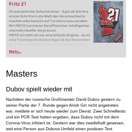
Fritz 21
Ihr persönlicher Schachtrainer - Egal, ob Sie Ihre
ersten Schritte in die Welt des Vereinsschachs
machen oder bereits auf Turnierniveau spielen:
Mit FRITZ trainieren Sie effizienter, intelligenter
und individueller als je zuvor.
FRITZ ist mehr als nur eine Schach-Engine – es ist
eine Trainingsrevolution! Egal, ob Sie Ihre ersten
Schritte in die Welt des Vereinsschachs machen
oder bereits auf Turnierniveau spielen: Mit
Mehr...
FRITZ trainieren Sie effizienter, intelligenter und
individueller als je zuvor.
Masters
Dubov spielt wieder mit
Nachdem der russische Großmeister Daniil Dubov gestern zu
seiner Partie der 7. Runde gegen Anish Giri nicht angetreten
war, meldete er sich heute wieder zum Dienst. Zwei Schnelltests
und ein PCR-Test hatten ergeben, dass Dubov nicht mit dem
Corona-Virus infiziert ist. Gestern war dies zweifelhaft gewesen,
weil eine Person aus Dubovs Umfeld einen positiven Test