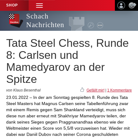
SHOP
TOGGLE
NAVIGATION
Schach
Nachrichten
Tata Steel Chess, Runde
8: Carlsen und
Mamedyarov an der
Spitze
von Klaus Besenthal
Gefällt mir!
|
1 Kommentare
23.01.2022 – In der am Sonntag gespielten 8. Runde des Tata
Steel Masters hat Magnus Carlsen seine Tabellenführung zwar
mit einem Remis gegen Sam Shankland verteidigt, muss sich
diese nun aber erneut mit Shakhriyar Mamedyarov teilen, der
dank seines Sieges gegen Praggnanandhaa ebenso wie der
Weltmeister einen Score von 5,5/8 vorzuweisen hat. Wieder mit
dabei war Daniil Dubov nach seiner Corona geschuldeten