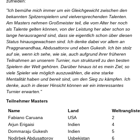
zufrieden:
"Ich bemühe mich immer um ein Gleichgewicht zwischen den
bekannten Spitzenspielern und vielversprechenden Talenten.
Am Masters nehmen Großmeister teil, die vom Alter her noch
als Talente gelten können, von der Leistung her aber schon so
lange herausragend sind, dass sie eigentlich schon über diesen
Status hinausgewachsen sind. Ich denke dabei vor allem an
Praggnanandhaa, Abdusattorov und eben Gukesh. Ich bin stolz
auf sie, wenn ich sehe, wie sie, auch aufgrund ihrer früheren
Teilnahmen an unserem Turnier, nun strukturell zu den besten
Spielern der Welt gehören. Darüber hinaus ist es mein Ziel, so
viele Spieler wie möglich auszuwählen, die eine starke
Mentalität haben und bereit sind, um den Sieg zu kämpfen. Ich
denke, auch in dieser Hinsicht können wir ein interessantes
Turnier erwarten."
Teilnehmer Masters
Name
Land
Weltrangliste
Fabiano Caruana
USA
2
Arjun Erigaisi
Indien
4
Dommaraju Gukesh
Indien
5
Nodirbek Abdusattorov
Usbekistan
6