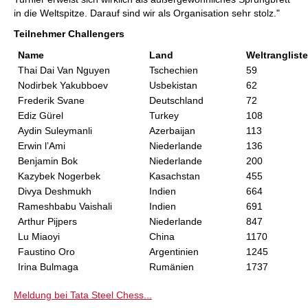
in die Weltspitze. Darauf sind wir als Organisation sehr stolz."
Teilnehmer Challengers
Name
Land
Weltrangliste
Thai Dai Van Nguyen
Tschechien
59
Nodirbek Yakubboev
Usbekistan
62
Frederik Svane
Deutschland
72
Ediz Gürel
Turkey
108
Aydin Suleymanli
Azerbaijan
113
Erwin l’Ami
Niederlande
136
Benjamin Bok
Niederlande
200
Kazybek Nogerbek
Kasachstan
455
Divya Deshmukh
Indien
664
Rameshbabu Vaishali
Indien
691
Arthur Pijpers
Niederlande
847
Lu Miaoyi
China
1170
Faustino Oro
Argentinien
1245
Irina Bulmaga
Rumänien
1737
Meldung bei Tata Steel Chess...