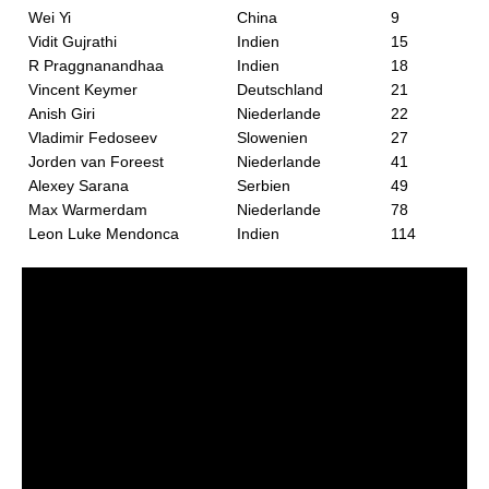
Wei Yi
China
9
Vidit Gujrathi
Indien
15
R Praggnanandhaa
Indien
18
Vincent Keymer
Deutschland
21
Anish Giri
Niederlande
22
Vladimir Fedoseev
Slowenien
27
Jorden van Foreest
Niederlande
41
Alexey Sarana
Serbien
49
Max Warmerdam
Niederlande
78
Leon Luke Mendonca
Indien
114