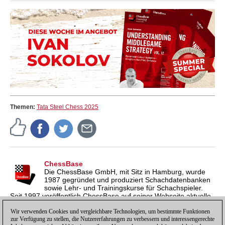
Themen:
Tata Steel Chess 2025
ChessBase
Die ChessBase GmbH, mit Sitz in Hamburg, wurde
1987 gegründet und produziert Schachdatenbanken
sowie Lehr- und Trainingskurse für Schachspieler.
Seit 1997 veröffentlich ChessBase auf seiner Webseite aktuelle
Nachrichten aus der Schachwelt. ChessBase News erscheint
inzwischen in vier Sprachen und gilt weltweit als wichtigste
Wir verwenden Cookies und vergleichbare Technologien, um bestimmte Funktionen
zur Verfügung zu stellen, die Nutzererfahrungen zu verbessern und interessengerechte
Schachnachrichtenseite.