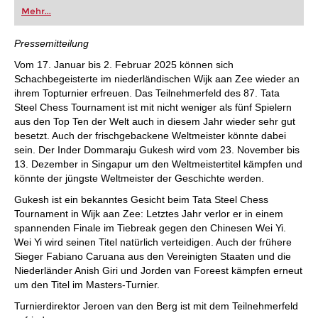
oder bereits auf Turnierniveau spielen: Mit
Mehr...
FRITZ trainieren Sie effizienter, intelligenter und
individueller als je zuvor.
Pressemitteilung
Vom 17. Januar bis 2. Februar 2025 können sich
Schachbegeisterte im niederländischen Wijk aan Zee wieder an
ihrem Topturnier erfreuen. Das Teilnehmerfeld des 87. Tata
Steel Chess Tournament ist mit nicht weniger als fünf Spielern
aus den Top Ten der Welt auch in diesem Jahr wieder sehr gut
besetzt. Auch der frischgebackene Weltmeister könnte dabei
sein. Der Inder Dommaraju Gukesh wird vom 23. November bis
13. Dezember in Singapur um den Weltmeistertitel kämpfen und
könnte der jüngste Weltmeister der Geschichte werden.
Gukesh ist ein bekanntes Gesicht beim Tata Steel Chess
Tournament in Wijk aan Zee: Letztes Jahr verlor er in einem
spannenden Finale im Tiebreak gegen den Chinesen Wei Yi.
Wei Yi wird seinen Titel natürlich verteidigen. Auch der frühere
Sieger Fabiano Caruana aus den Vereinigten Staaten und die
Niederländer Anish Giri und Jorden van Foreest kämpfen erneut
um den Titel im Masters-Turnier.
Turnierdirektor Jeroen van den Berg ist mit dem Teilnehmerfeld