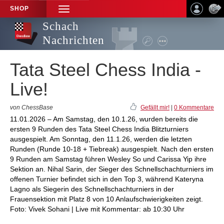
SHOP
TOGGLE
NAVIGATION
Schach
Nachrichten
Tata Steel Chess India -
Live!
von ChessBase
Gefällt mir!
|
0 Kommentare
11.01.2026 – Am Samstag, den 10.1.26, wurden bereits die
ersten 9 Runden des Tata Steel Chess India Blitzturniers
ausgespielt. Am Sonntag, den 11.1.26, werden die letzten
Runden (Runde 10-18 + Tiebreak) ausgespielt. Nach den ersten
9 Runden am Samstag führen Wesley So und Carissa Yip ihre
Sektion an. Nihal Sarin, der Sieger des Schnellschachturniers im
offenen Turnier befindet sich in den Top 3, während Kateryna
Lagno als Siegerin des Schnellschachturniers in der
Frauensektion mit Platz 8 von 10 Anlaufschwierigkeiten zeigt.
Foto: Vivek Sohani | Live mit Kommentar: ab 10:30 Uhr