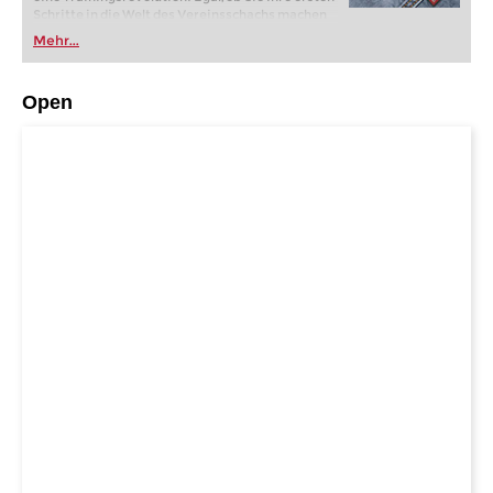
Schritte in die Welt des Vereinsschachs machen
oder bereits auf Turnierniveau spielen: Mit
Mehr...
FRITZ trainieren Sie effizienter, intelligenter und
individueller als je zuvor.
Open