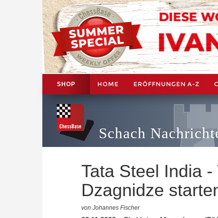
HOME
ERÖFFNUNGEN A-Z
SHOP
Schach Nachricht
Tata Steel India
Dzagnidze starten
von Johannes Fischer