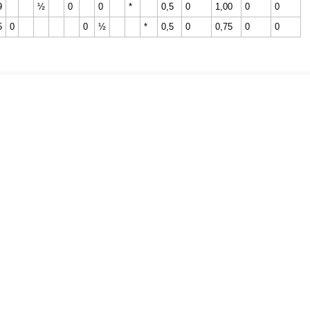
9
½
0
0
*
0,5
0
1,00
0
0
5
0
0
½
*
0,5
0
0,75
0
0