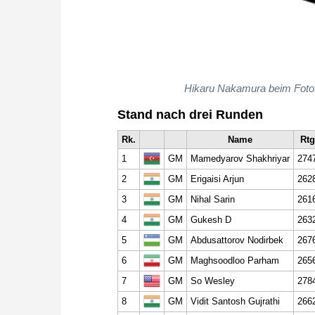
Hikaru Nakamura beim Fotote
Stand nach drei Runden
Rk.
Name
Rtg
1
GM
Mamedyarov Shakhriyar
274
2
GM
Erigaisi Arjun
262
3
GM
Nihal Sarin
261
4
GM
Gukesh D
263
5
GM
Abdusattorov Nodirbek
267
6
GM
Maghsoodloo Parham
265
7
GM
So Wesley
278
8
GM
Vidit Santosh Gujrathi
266