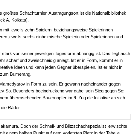
ns größtes Schachturnier, Austragungsort ist die Nationalbibliothek
ck A, Kolkata).
n mit jeweils zehn Spielern, beziehungsweise Spielerinnen
eren jeweils sechs einheimische Spielerin oder Spielerinnen und
 stark von seiner jeweiligen Tagesform abhängig ist. Das liegt auch
ehr scharf und zweischneidig anlegt. Ist er in Form, kommt er in
eative Ideen und kann jeden Gegner überspielen. Ist er nicht in
ll zum Bumerang.
nt Mamedyarov in Form zu sein. Er gewann nacheinander gegen
y So. Besonders beeindruckend war dabei sein Sieg gegen So:
em überraschenden Bauernopfer im 9. Zug die Initiative an sich.
 die Räder.
ru Nakamura. Doch der Schnell- und Blitzschachspezialist erwischte
mit einem halben Punkt auf dem vorletzten Platz in der Tabelle.