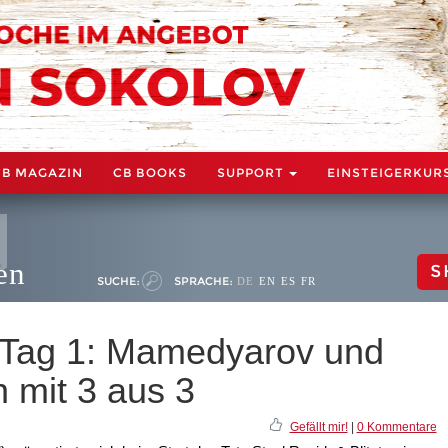
CB MAGAZIN
CB BOOKS
SUPPORT
EINSTEIGERKUR
en
S
SUCHE:
SPRACHE:
DE
EN
ES
FR
 - Tag 1: Mamedyarov und
 mit 3 aus 3
Gefällt mir!
|
0 Kommentare