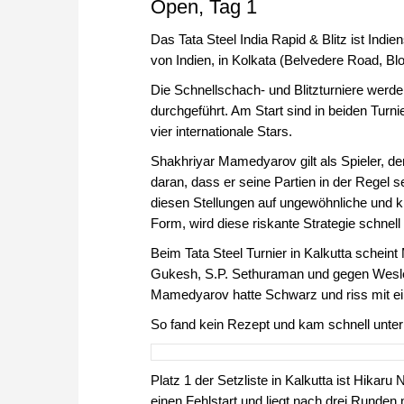
Open, Tag 1
Das Tata Steel India Rapid & Blitz ist Indie
von Indien, in Kolkata (Belvedere Road, Blo
Die Schnellschach- und Blitzturniere werde
durchgeführt. Am Start sind in beiden Turni
vier internationale Stars.
Shakhriyar Mamedyarov gilt als Spieler, der
daran, dass er seine Partien in der Regel s
diesen Stellungen auf ungewöhnliche und kr
Form, wird diese riskante Strategie schne
Beim Tata Steel Turnier in Kalkutta schei
Gukesh, S.P. Sethuraman und gegen Wesle
Mamedyarov hatte Schwarz und riss mit ein
So fand kein Rezept und kam schnell unter
Platz 1 der Setzliste in Kalkutta ist Hika
einen Fehlstart und liegt nach drei Runden 