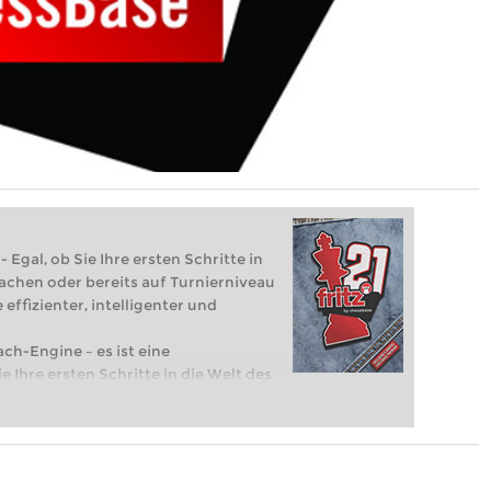
 Egal, ob Sie Ihre ersten Schritte in
achen oder bereits auf Turnierniveau
 effizienter, intelligenter und
ach-Engine – es ist eine
e Ihre ersten Schritte in die Welt des
eits auf Turnierniveau spielen: Mit
 intelligenter und individueller als je