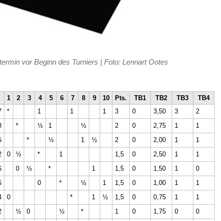
rmin vor Beginn des Turniers | Foto: Lennart Ootes
1
2
3
4
5
6
7
8
9
10
Pts.
TB1
TB2
TB3
TB4
7
*
1
1
1
3
0
3,50
3
2
8
*
½
1
½
2
0
2,75
1
1
6
*
½
1
½
2
0
2,00
1
1
2
0
½
*
1
1,5
0
2,50
1
1
6
0
½
*
1
1,5
0
1,50
1
0
6
0
*
½
1
1,5
0
1,00
1
1
4
0
*
1
½
1,5
0
0,75
1
1
2
½
0
½
*
1
0
1,75
0
0