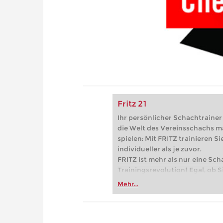
Fritz 21
Ihr persönlicher Schachtrainer -
die Welt des Vereinsschachs m
spielen: Mit FRITZ trainieren Sie
individueller als je zuvor.
FRITZ ist mehr als nur eine Sch
Trainingsrevolution! Egal, ob Si
Vereinsschachs machen oder ber
Mehr...
FRITZ trainieren Sie effizienter,
zuvor.