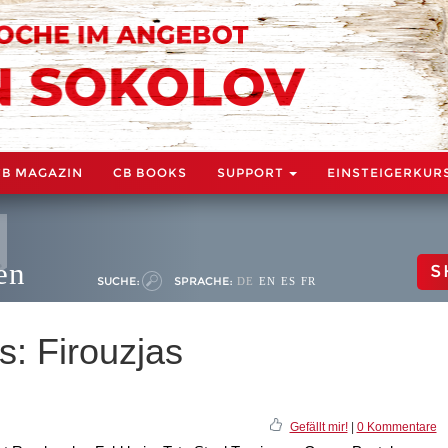
CB MAGAZIN
CB BOOKS
SUPPORT
EINSTEIGERKUR
en
S
SUCHE:
SPRACHE:
DE
EN
ES
FR
s: Firouzjas
Gefällt mir!
|
0 Kommentare