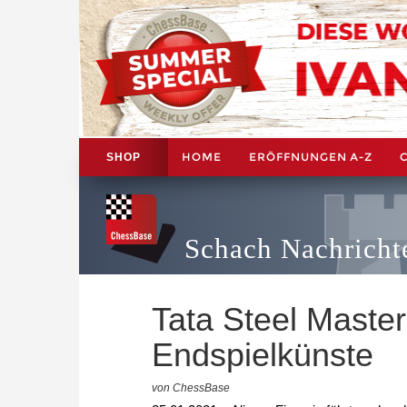
HOME
ERÖFFNUNGEN A-Z
SHOP
Schach Nachricht
Tata Steel Master
Endspielkünste
von ChessBase