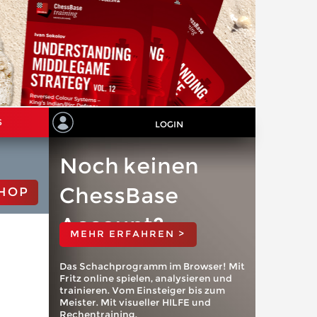
S
LOGIN
Noch keinen
ChessBase
HOP
Account?
MEHR ERFAHREN >
Das Schachprogramm im Browser! Mit
Fritz online spielen, analysieren und
trainieren. Vom Einsteiger bis zum
Meister. Mit visueller HILFE und
Rechentraining.