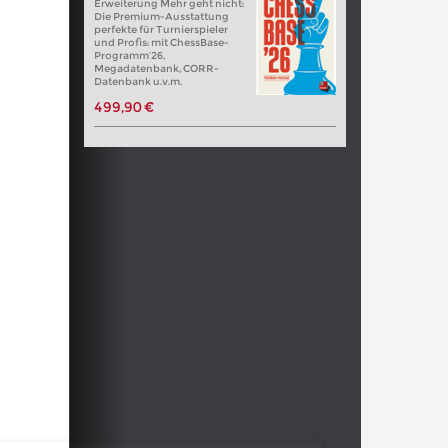
Erweiterung Mehr geht nicht:
Die Premium-Ausstattung
perfekte für Turnierspieler
und Profis: mit ChessBase-
Programm’26,
Megadatenbank, CORR-
Datenbank u.v.m.
499,90 €