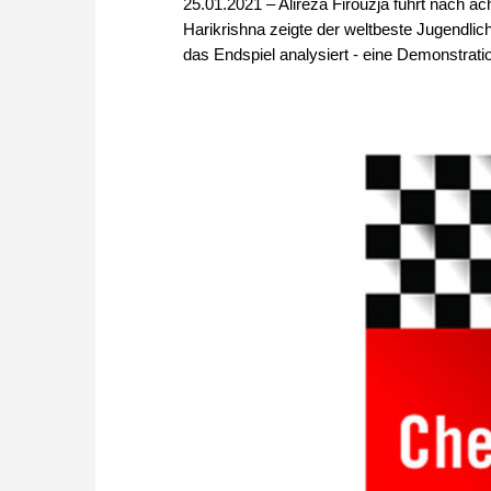
25.01.2021 – Alireza Firouzja führt nach a
Harikrishna zeigte der weltbeste Jugendlich
das Endspiel analysiert - eine Demonstratio