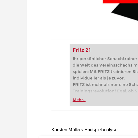
Fritz 21
Ihr persönlicher Schachtrainer -
die Welt des Vereinsschachs m
spielen: Mit FRITZ trainieren Sie
individueller als je zuvor.
FRITZ ist mehr als nur eine Sch
Trainingsrevolution! Egal, ob Si
Vereinsschachs machen oder ber
Mehr...
FRITZ trainieren Sie effizienter,
zuvor.
Karsten Müllers Endspielanalyse: