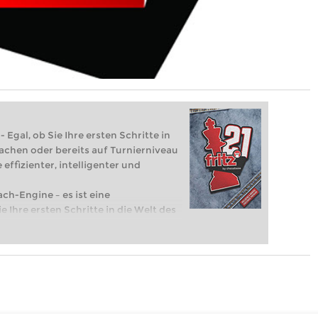
 Egal, ob Sie Ihre ersten Schritte in
achen oder bereits auf Turnierniveau
 effizienter, intelligenter und
ach-Engine – es ist eine
e Ihre ersten Schritte in die Welt des
eits auf Turnierniveau spielen: Mit
 intelligenter und individueller als je