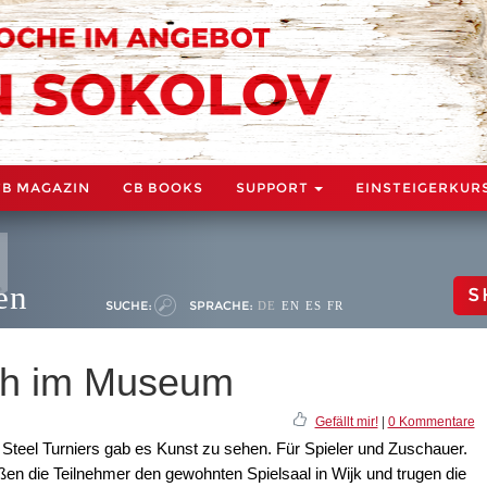
CB MAGAZIN
CB BOOKS
SUPPORT
EINSTEIGERKUR
en
S
SUCHE:
SPRACHE:
DE
EN
ES
FR
ach im Museum
Gefällt mir!
|
0 Kommentare
 Steel Turniers gab es Kunst zu sehen. Für Spieler und Zuschauer.
en die Teilnehmer den gewohnten Spielsaal in Wijk und trugen die