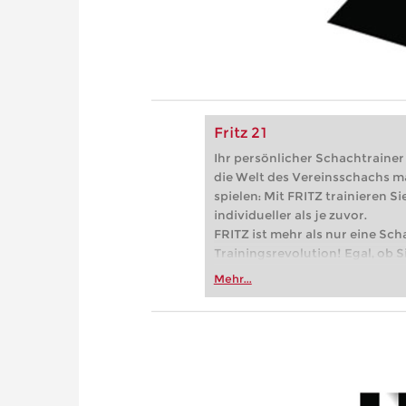
Fritz 21
Ihr persönlicher Schachtrainer -
die Welt des Vereinsschachs m
spielen: Mit FRITZ trainieren Sie
individueller als je zuvor.
FRITZ ist mehr als nur eine Sch
Trainingsrevolution! Egal, ob Si
Vereinsschachs machen oder ber
Mehr...
FRITZ trainieren Sie effizienter,
zuvor.