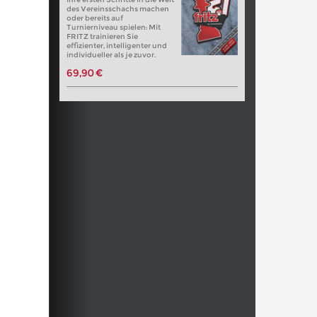
des Vereinsschachs machen
oder bereits auf
Turnierniveau spielen: Mit
FRITZ trainieren Sie
effizienter, intelligenter und
individueller als je zuvor.
69,90 €