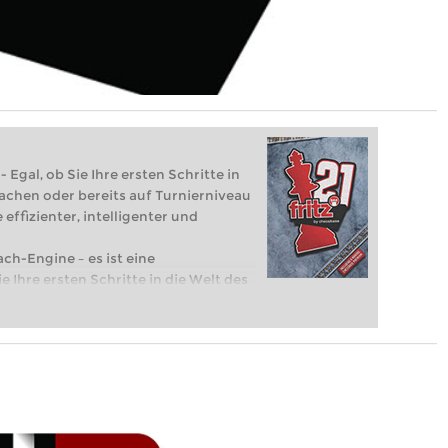
 Egal, ob Sie Ihre ersten Schritte in
achen oder bereits auf Turnierniveau
 effizienter, intelligenter und
ach-Engine – es ist eine
e Ihre ersten Schritte in die Welt des
eits auf Turnierniveau spielen: Mit
 intelligenter und individueller als je