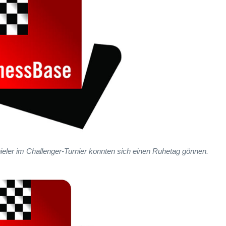
ler im Challenger-Turnier konnten sich einen Ruhetag gönnen.