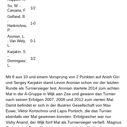
So, W. -
1/2
Caruana, F.
Gelfand, B.
-
1-0
Harikrishna,
P.
Aronian, L.
- Van Wely,
0-1
L.
Karjakin, S.
-
1/2
Dominguez,
L.
Mit 8 aus 10 und einem Vorsprung von 2 Punkten auf Anish Giri
und Sergey Karjakin stand Levon Aronian schon vor der letzten
Runde als Turniersieger fest. Aronian startete 2014 zum achten
Mal in der A-Gruppe in Wijk aan Zee und gewann das Turnier
nach seinen Erfolgen 2007, 2008 und 2012 zum vierten Mal.
Damit befindet er sich in der illustren Gesellschaft von Max
Euwe, Viktor Kortschnoi und Lajos Portisch, die das Turnier
ebenfalls vier Mal gewinnen konnten. Erfolgreicher war nur
Vishy Anand, der Wijk fünf Mal als Turniersieger verließ. Magnus