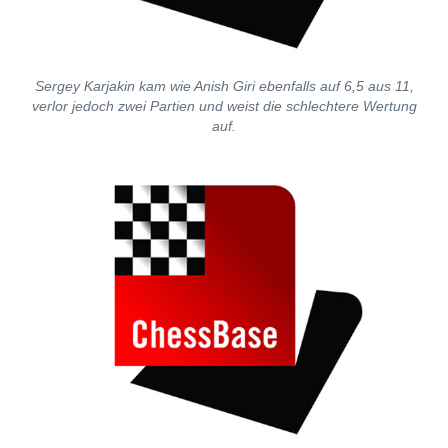
Sergey Karjakin kam wie Anish Giri ebenfalls auf 6,5 aus 11,
verlor jedoch zwei Partien und weist die schlechtere Wertung
auf.