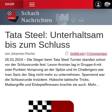
SHOP
TOGGLE
NAVIGATION
Schach
Nachrichten
Tata Steel: Unterhaltsam
bis zum Schluss
von Johannes Fischer
Gefällt mir!
|
0 Kommentare
26.01.2014 – Die Sieger beim Tata Steel Turnier standen schon
vor der Schlussrunde fest: Levon Aronian lag in Gruppe A mit
zwei Punkten Vorsprung an der Spitze und im Challengers war
Ivan Saric der Sieg nicht mehr zu unternehmen. Spannend war
die Schlussrunde trotzdem. Hübsche taktische Tricks,
Mattangriffe und Endspielfinessen brachte sie auch. Mehr...