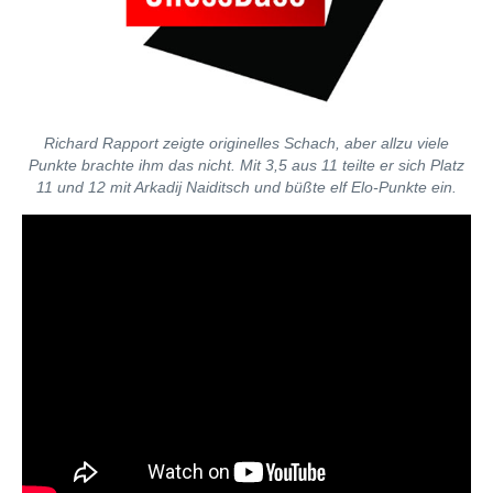
Richard Rapport zeigte originelles Schach, aber allzu viele
Punkte brachte ihm das nicht. Mit 3,5 aus 11 teilte er sich Platz
11 und 12 mit Arkadij Naiditsch und büßte elf Elo-Punkte ein.