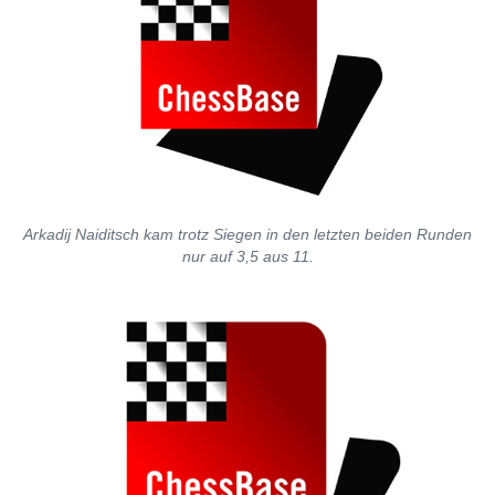
Arkadij Naiditsch kam trotz Siegen in den letzten beiden Runden
nur auf 3,5 aus 11.