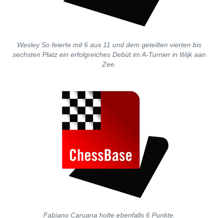
Wesley So feierte mit 6 aus 11 und dem geteilten vierten bis
sechsten Platz ein erfolgreiches Debüt im A-Turnier in Wijk aan
Zee.
Fabiano Caruana holte ebenfalls 6 Punkte.