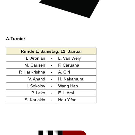
A-Turnier
Runde 1, Samstag, 12. Januar
L. Aronian
-
L. Van Wely
M. Carlsen
-
F. Caruana
P. Harikrishna
-
A. Giri
V. Anand
-
H. Nakamura
I. Sokolov
-
Wang Hao
P. Leko
-
E. L'Ami
S. Karjakin
-
Hou Yifan