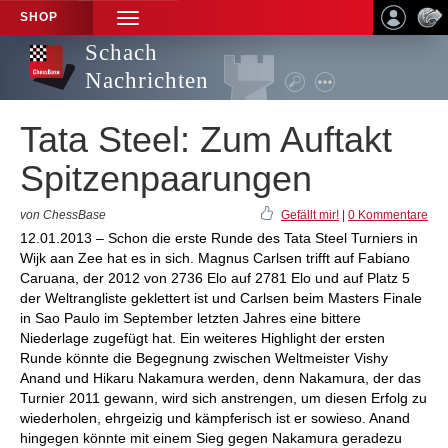
SHOP
TOGGLE
NAVIGATION
Schach
Nachrichten
Tata Steel: Zum Auftakt
Spitzenpaarungen
von ChessBase
Gefällt mir!
|
0 Kommentare
12.01.2013 – Schon die erste Runde des Tata Steel Turniers in
Wijk aan Zee hat es in sich. Magnus Carlsen trifft auf Fabiano
Caruana, der 2012 von 2736 Elo auf 2781 Elo und auf Platz 5
der Weltrangliste geklettert ist und Carlsen beim Masters Finale
in Sao Paulo im September letzten Jahres eine bittere
Niederlage zugefügt hat. Ein weiteres Highlight der ersten
Runde könnte die Begegnung zwischen Weltmeister Vishy
Anand und Hikaru Nakamura werden, denn Nakamura, der das
Turnier 2011 gewann, wird sich anstrengen, um diesen Erfolg zu
wiederholen, ehrgeizig und kämpferisch ist er sowieso. Anand
hingegen könnte mit einem Sieg gegen Nakamura geradezu