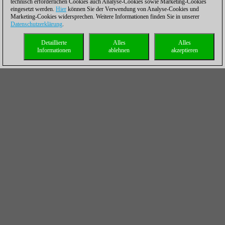
technisch erforderlichen Cookies auch Analyse-Cookies sowie Marketing-Cookies
eingesetzt werden.
Hier
können Sie der Verwendung von Analyse-Cookies und
Marketing-Cookies widersprechen. Weitere Informationen finden Sie in unserer
Datenschutzerklärung
.
Detaillierte
Alles
Alles
Informationen
ablehnen
akzeptieren