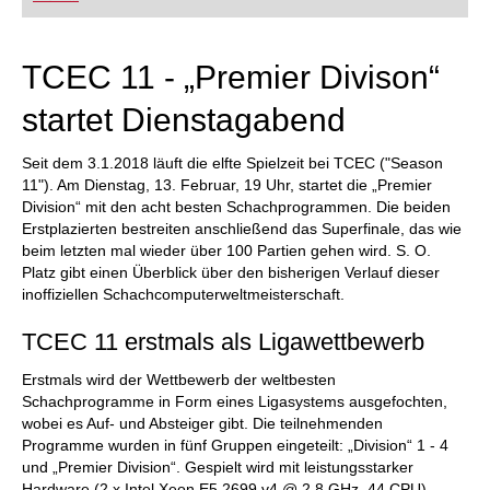
FRITZ trainieren Sie effizienter, intelligenter und
individueller als je zuvor.
TCEC 11 - „Premier Divison“
startet Dienstagabend
Seit dem 3.1.2018 läuft die elfte Spielzeit bei TCEC ("Season
11"). Am Dienstag, 13. Februar, 19 Uhr, startet die „Premier
Division“ mit den acht besten Schachprogrammen. Die beiden
Erstplazierten bestreiten anschließend das Superfinale, das wie
beim letzten mal wieder über 100 Partien gehen wird. S. O.
Platz gibt einen Überblick über den bisherigen Verlauf dieser
inoffiziellen Schachcomputerweltmeisterschaft.
TCEC 11 erstmals als Ligawettbewerb
Erstmals wird der Wettbewerb der weltbesten
Schachprogramme in Form eines Ligasystems ausgefochten,
wobei es Auf- und Absteiger gibt. Die teilnehmenden
Programme wurden in fünf Gruppen eingeteilt: „Division“ 1 - 4
und „Premier Division“. Gespielt wird mit leistungsstarker
Hardware (2 x Intel Xeon E5 2699 v4 @ 2.8 GHz, 44 CPU).