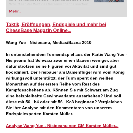
Schritte in die Welt des Vereinsschachs machen
oder bereits auf Turnierniveau spielen: Mit
Mehr...
FRITZ trainieren Sie effizienter, intelligenter und
individueller als je zuvor.
Taktik, Eröffnungen, Endspiele und mehr bei
ChessBase Magazin Online...
Wang Yue - Nisipeanu, Medias/Bazna 2010
In untenstehendem Turmendspiel aus der Partie Wang Yue -
Nisipeanu hat Schwarz zwar einen Bauern weniger, aber
dafür strotzen seine Figuren vor Aktivität und sind gut
koordiniert. Der Freibauer am Damenflügel wird vom König
wirkungsvoll unterstützt, der Turm sperrt den weißen
Monarchen auf der ersten Reihe vom Rest des
Kampfgeschehens ab. Können Sie mit Schwarz am Zug
eine beispielhafte Gewinnvariante ausarbeiten? Und soll
diese mit 56...b4 oder mit 56...Kc3 beginnen? Vergleichen
Sie Ihre Analyse mit den Kommentaren von unserem
Endspielexperten Karsten Müller.
Analyse Wang Yue - Nisipeanu von GM Karsten Müller...