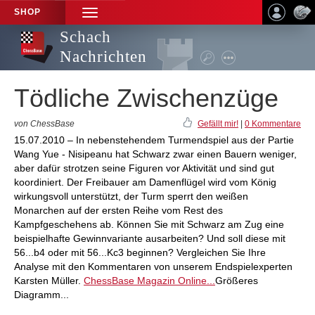
SHOP
TOGGLE
NAVIGATION
Schach
Nachrichten
Tödliche Zwischenzüge
von ChessBase
Gefällt mir!
|
0 Kommentare
15.07.2010 – In nebenstehendem Turmendspiel aus der Partie
Wang Yue - Nisipeanu hat Schwarz zwar einen Bauern weniger,
aber dafür strotzen seine Figuren vor Aktivität und sind gut
koordiniert. Der Freibauer am Damenflügel wird vom König
wirkungsvoll unterstützt, der Turm sperrt den weißen
Monarchen auf der ersten Reihe vom Rest des
Kampfgeschehens ab. Können Sie mit Schwarz am Zug eine
beispielhafte Gewinnvariante ausarbeiten? Und soll diese mit
56...b4 oder mit 56...Kc3 beginnen? Vergleichen Sie Ihre
Analyse mit den Kommentaren von unserem Endspielexperten
Karsten Müller.
ChessBase Magazin Online...
Größeres
Diagramm...