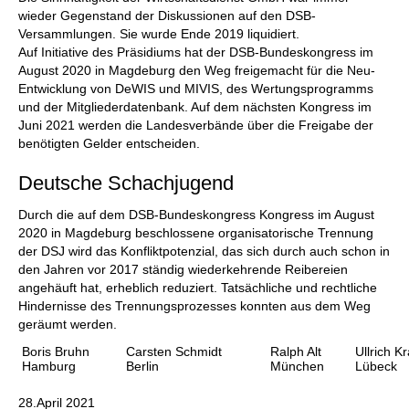
wieder Gegenstand der Diskussionen auf den DSB-
Versammlungen. Sie wurde Ende 2019 liquidiert.
Auf Initiative des Präsidiums hat der DSB-Bundeskongress im
August 2020 in Magdeburg den Weg freigemacht für die Neu-
Entwicklung von DeWIS und MIVIS, des Wertungsprogramms
und der Mitgliederdatenbank. Auf dem nächsten Kongress im
Juni 2021 werden die Landesverbände über die Freigabe der
benötigten Gelder entscheiden.
Deutsche Schachjugend
Durch die auf dem DSB-Bundeskongress Kongress im August
2020 in Magdeburg beschlossene organisatorische Trennung
der DSJ wird das Konfliktpotenzial, das sich durch auch schon in
den Jahren vor 2017 ständig wiederkehrende Reibereien
angehäuft hat, erheblich reduziert. Tatsächliche und rechtliche
Hindernisse des Trennungsprozesses konnten aus dem Weg
geräumt werden.
Boris Bruhn
Carsten Schmidt
Ralph Alt
Ullrich K
Hamburg
Berlin
München
Lübeck
28.April 2021