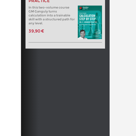
PRACTICE
In this two-volume course
GM Ganguly turns
calculation into a trainable
skill with a structured path for
any level.
39,90 €