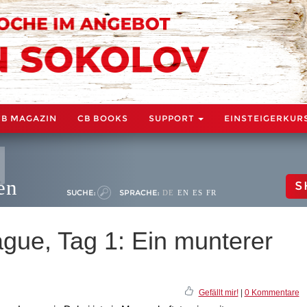
CB MAGAZIN
CB BOOKS
SUPPORT
EINSTEIGERKUR
en
S
SUCHE:
SPRACHE:
DE
EN
ES
FR
gue, Tag 1: Ein munterer
Gefällt mir!
|
0 Kommentare