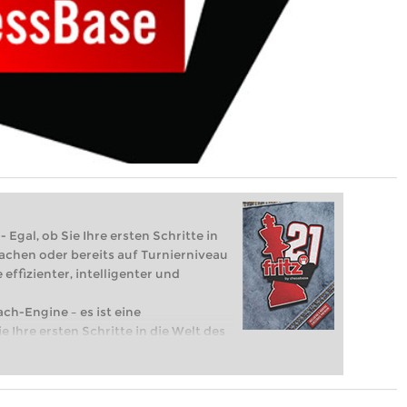
 Egal, ob Sie Ihre ersten Schritte in
achen oder bereits auf Turnierniveau
 effizienter, intelligenter und
ach-Engine – es ist eine
e Ihre ersten Schritte in die Welt des
eits auf Turnierniveau spielen: Mit
 intelligenter und individueller als je