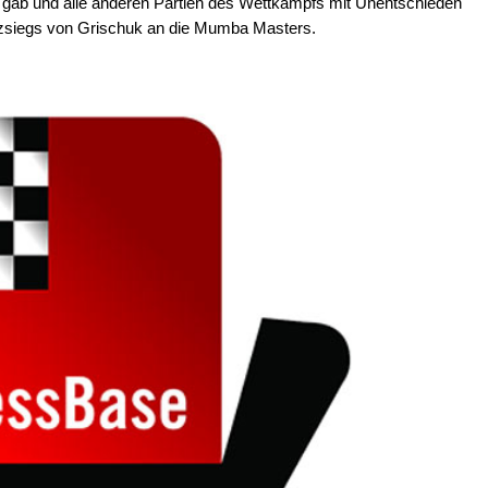
e gab und alle anderen Partien des Wettkampfs mit Unentschieden
zsiegs von Grischuk an die Mumba Masters.