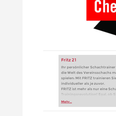
Fritz 21
Ihr persönlicher Schachtrainer -
die Welt des Vereinsschachs m
spielen: Mit FRITZ trainieren Sie
individueller als je zuvor.
FRITZ ist mehr als nur eine Sch
Trainingsrevolution! Egal, ob Si
Vereinsschachs machen oder ber
Mehr...
FRITZ trainieren Sie effizienter,
zuvor.