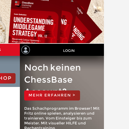
S
LOGIN
Noch keinen
ChessBase
HOP
Account?
MEHR ERFAHREN >
Das Schachprogramm im Browser! Mit
Fritz online spielen, analysieren und
trainieren. Vom Einsteiger bis zum
Meister. Mit visueller HILFE und
Rechentraining.