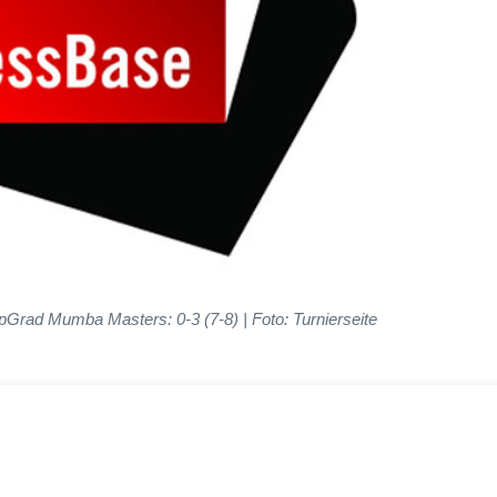
upGrad Mumba Masters: 0-3 (7-8) | Foto: Turnierseite