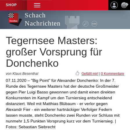
SHOP
TOGGLE
NAVIGATION
Schach
Nachrichten
Tegernsee Masters:
großer Vorsprung für
Donchenko
von Klaus Besenthal
Gefällt mir!
|
0 Kommentare
07.11.2020 – "Big Point" für Alexander Donchenko: In der 7.
Runde des Tegernsee Masters hat der deutsche Großmeister
gegen Pier Luigi Basso gewonnen und damit einen direkten
Konkurrenten im Kampf um den Turniersieg entscheidend
distanziert. Weil mit Matthias Blübaum - er verlor gegen
Alexandr Fier - ein weiterer hartnäckiger Verfolger Federn
lassen musste, steht Donchenko zwei Runden vor Schluss mit
nunmehr 1,5 Punkten Vorsprung kurz vor dem Turniersieg. |
Fotos: Sebastian Siebrecht