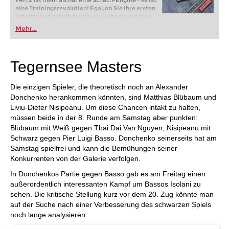
FRITZ ist mehr als nur eine Schach-Engine – es ist
eine Trainingsrevolution! Egal, ob Sie Ihre ersten
Schritte in die Welt des Vereinsschachs machen
oder bereits auf Turnierniveau spielen: Mit
Mehr...
FRITZ trainieren Sie effizienter, intelligenter und
individueller als je zuvor.
Tegernsee Masters
Die einzigen Spieler, die theoretisch noch an Alexander
Donchenko herankommen könnten, sind Matthias Blübaum und
Liviu-Dieter Nisipeanu. Um diese Chancen intakt zu halten,
müssen beide in der 8. Runde am Samstag aber punkten:
Blübaum mit Weiß gegen Thai Dai Van Nguyen, Nisipeanu mit
Schwarz gegen Pier Luigi Basso. Donchenko seinerseits hat am
Samstag spielfrei und kann die Bemühungen seiner
Konkurrenten von der Galerie verfolgen.
In Donchenkos Partie gegen Basso gab es am Freitag einen
außerordentlich interessanten Kampf um Bassos Isolani zu
sehen. Die kritische Stellung kurz vor dem 20. Zug könnte man
auf der Suche nach einer Verbesserung des schwarzen Spiels
noch lange analysieren: