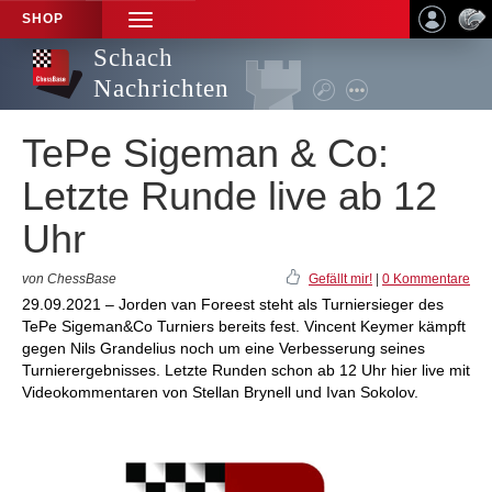
SHOP
TOGGLE
NAVIGATION
Schach
Nachrichten
TePe Sigeman & Co:
Letzte Runde live ab 12
Uhr
von ChessBase
Gefällt mir!
|
0 Kommentare
29.09.2021 – Jorden van Foreest steht als Turniersieger des
TePe Sigeman&Co Turniers bereits fest. Vincent Keymer kämpft
gegen Nils Grandelius noch um eine Verbesserung seines
Turnierergebnisses. Letzte Runden schon ab 12 Uhr hier live mit
Videokommentaren von Stellan Brynell und Ivan Sokolov.